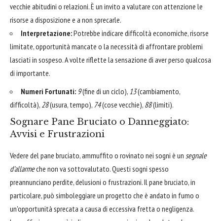
vecchie abitudini o relazioni. È un invito a valutare con attenzione le
risorse a disposizione e a non sprecarle.
Interpretazione:
Potrebbe indicare difficoltà economiche, risorse
limitate, opportunità mancate o la necessità di affrontare problemi
lasciati in sospeso. A volte riflette la sensazione di aver perso qualcosa
di importante.
Numeri Fortunati:
9
(fine di un ciclo),
13
(cambiamento,
difficoltà),
28
(usura, tempo),
74
(cose vecchie),
88
(limiti).
Sognare Pane Bruciato o Danneggiato:
Avvisi e Frustrazioni
Vedere del pane bruciato, ammuffito o rovinato nei sogni è un
segnale
d'allarme
che non va sottovalutato. Questi sogni spesso
preannunciano perdite, delusioni o frustrazioni. Il pane bruciato, in
particolare, può simboleggiare un progetto che è andato in fumo o
un'opportunità sprecata a causa di eccessiva fretta o negligenza.