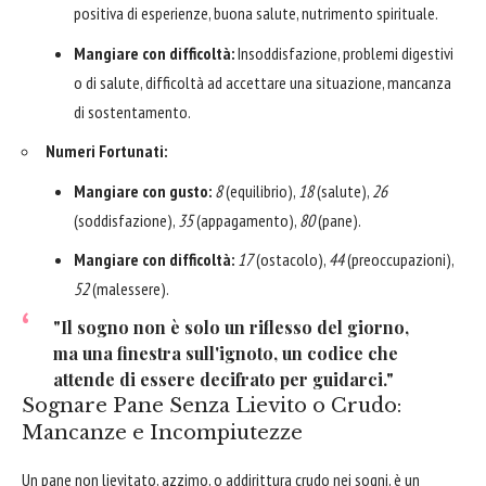
positiva di esperienze, buona salute, nutrimento spirituale.
Mangiare con difficoltà:
Insoddisfazione, problemi digestivi
o di salute, difficoltà ad accettare una situazione, mancanza
di sostentamento.
Numeri Fortunati:
Mangiare con gusto:
8
(equilibrio),
18
(salute),
26
(soddisfazione),
35
(appagamento),
80
(pane).
Mangiare con difficoltà:
17
(ostacolo),
44
(preoccupazioni),
52
(malessere).
"Il sogno non è solo un riflesso del giorno,
ma una finestra sull'ignoto, un codice che
attende di essere decifrato per guidarci."
Sognare Pane Senza Lievito o Crudo:
Mancanze e Incompiutezze
Un pane non lievitato, azzimo, o addirittura crudo nei sogni, è un