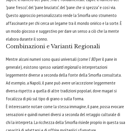
"pane fresco", del "pane bruciato", del "pane che si spezza" e così via.
Questo approccio personalizzato rende la Smorfia uno strumento
affascinante per chi cerca un legame tra il mondo onirico e la sorte. È
un modo giocoso e suggestivo per dare un senso a ciò che la mente
elabora durante il sonno.
Combinazioni e Varianti Regionali
Mentre alcuni numeri sono quasi universali (come l'
80
per il pane in
generale), esistono spesso
varianti regionali
o interpretazioni
leggermente diverse a seconda della fonte della Smorfia consultata.
Ad esempio, a Napoli, il pane può avere un'accezione leggermente
diversa rispetto a quella di altre tradizioni popolari, dove magari si
focalizza di più sul tipo di grano o sulla forma.
È interessante notare come la stessa immagine, il pane, possa evocare
sensazioni e quindi numeri diversi a seconda del retaggio culturale di
chi la interpreta. La ricchezza della Smorfia risiede proprio in questa sua
capacità di adattarsi e di offrire molteplici sfumature.