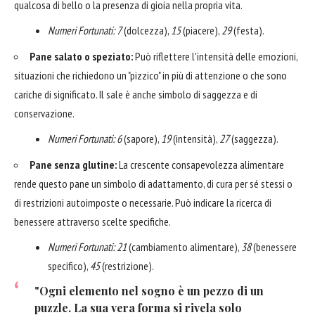
qualcosa di bello o la presenza di gioia nella propria vita.
Numeri Fortunati:
7
(dolcezza),
15
(piacere),
29
(festa).
Pane salato o speziato:
Può riflettere l'intensità delle emozioni,
situazioni che richiedono un "pizzico" in più di attenzione o che sono
cariche di significato. Il sale è anche simbolo di saggezza e di
conservazione.
Numeri Fortunati:
6
(sapore),
19
(intensità),
27
(saggezza).
Pane senza glutine:
La crescente consapevolezza alimentare
rende questo pane un simbolo di adattamento, di cura per sé stessi o
di restrizioni autoimposte o necessarie. Può indicare la ricerca di
benessere attraverso scelte specifiche.
Numeri Fortunati:
21
(cambiamento alimentare),
38
(benessere
specifico),
45
(restrizione).
"Ogni elemento nel sogno è un pezzo di un
puzzle. La sua vera forma si rivela solo