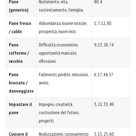
Pane
Nutrimento, vita,
80, 4
(generico)
sostentamento, famiglia.
Pane fresco
Abbondanza, buone notizie,
1, 7, 12, 80
/ caldo
prosperità, nuovi inizi.
Pane
Difficoltà economiche,
9, 13, 28, 74
raffermo /
opportunità mancate,
vecchio
riflessioni.
Pane
Fallimenti, perdite, delusioni,
6, 17, 44, 57
bruciato /
avvisi.
danneggiato
Impastare il
Impegno, creatività,
3, 22, 33, 49
pane
costruzione del futuro,
progetti.
Cuocere il
Realizzazione, coronamento
5, 15, 25, 60