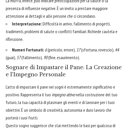
La muffa, invece, può indicare preoccupazioni per la salute o la
presenza di influenze negative. È un invito a prestare maggiore
attenzione ai dettagli e alle persone che ci circondano.
Interpretazione:
Difficoltà in arrivo, fallimento di progetti,
tradimenti, problemi di salute o conflitti familiari. Richiede cautela e
riflessione.
Numeri Fortunati:
6
(pericolo, errore),
17
(sfortuna, rovescio),
44
(guai),
57
(fallimento),
90
(fine, esaurimento).
Sognare di Impastare il Pane: La Creazione
e l'Impegno Personale
L'atto di impastare il pane nei sogni è estremamente significativo e
positivo. Rappresenta il tuo
impegno attivo
nella costruzione del tuo
futuro, la tua capacità di plasmare gli eventi e di lavorare per i tuoi
obiettivi. È un simbolo di creatività, autonomia e duro lavoro che
porterà i suoi frutti.
Questo sogno suggerisce che stai mettendo le basi per qualcosa di