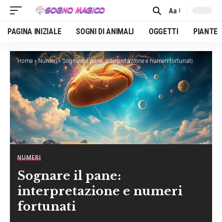
Aa
Font
Resizer
PAGINA INIZIALE
SOGNI DI ANIMALI
OGGETTI
PIANTE
Home
»
Numeri
»
Sognare il pane: interpretazione e numeri fortunati
NUMERI
Sognare il pane:
interpretazione e numeri
fortunati