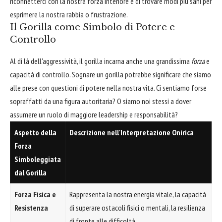
riconnetterci con la nostra forza interiore e di trovare modi più sani per
esprimere la nostra rabbia o frustrazione.
Il Gorilla come Simbolo di Potere e
Controllo
Al di là dell'aggressività, il gorilla incarna anche una grandissima
forza
e
capacità di controllo. Sognare un gorilla potrebbe significare che siamo
alle prese con questioni di potere nella nostra vita. Ci sentiamo forse
sopraffatti da una figura autoritaria? O siamo noi stessi a dover
assumere un ruolo di maggiore leadership e responsabilità?
Aspetto della
Descrizione nell'Interpretazione Onirica
Forza
Simboleggiata
dal Gorilla
Forza Fisica e
Rappresenta la nostra energia vitale, la capacità
Resistenza
di superare ostacoli fisici o mentali, la resilienza
di fronte alle difficoltà.