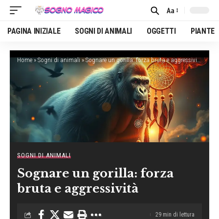
Aa
Font
Resizer
PAGINA INIZIALE
SOGNI DI ANIMALI
OGGETTI
PIANTE
Home
»
Sogni di animali
»
Sognare un gorilla: forza bruta e aggressività
SOGNI DI ANIMALI
Sognare un gorilla: forza
bruta e aggressività
29 min di lettura