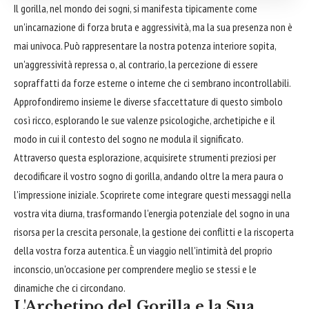
Il gorilla, nel mondo dei sogni, si manifesta tipicamente come
un'incarnazione di forza bruta e aggressività, ma la sua presenza non è
mai univoca. Può rappresentare la nostra potenza interiore sopita,
un'aggressività repressa o, al contrario, la percezione di essere
sopraffatti da forze esterne o interne che ci sembrano incontrollabili.
Approfondiremo insieme le diverse sfaccettature di questo simbolo
così ricco, esplorando le sue valenze psicologiche, archetipiche e il
modo in cui il contesto del sogno ne modula il significato.
Attraverso questa esplorazione, acquisirete strumenti preziosi per
decodificare il vostro sogno di gorilla, andando oltre la mera paura o
l'impressione iniziale. Scoprirete come integrare questi messaggi nella
vostra vita diurna, trasformando l'energia potenziale del sogno in una
risorsa per la crescita personale, la gestione dei conflitti e la riscoperta
della vostra forza autentica. È un viaggio nell'intimità del proprio
inconscio, un'occasione per comprendere meglio se stessi e le
dinamiche che ci circondano.
L'Archetipo del Gorilla e la Sua