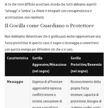
di te che trovi difficile accettare, ricorda che tutti abbiamo aspetti
"selvaggi" o "ombra". La chiave è integrarli con consapevolezza e
accettazione, non reprimerli.
Il Gorilla come Guardiano o Protettore
Non dobbiamo dimenticare che il gorilla può anche rappresentare una
forza protettiva. In questo caso, il sogno ci incoraggia a connetterci
con questa energia per difendere ciò che ci è caro.
Caratteristica
Gorilla
Gorilla
Aggressivo/Minaccioso
Protettivo/Benevolo
(nel sogno)
(nel sogno)
Messaggio
Urgenza di affrontare
Riconoscimento della
aggressività repressa,
propria forza
conflitti interni o
interiore, capacità di
esterni, sensazione di
protezione, bisogno di
essere sopraffatti.
stabilire confini, guida