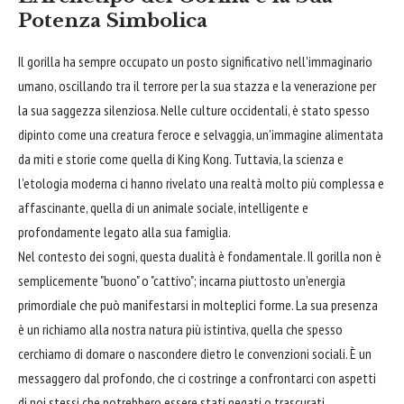
Potenza Simbolica
Il gorilla ha sempre occupato un posto significativo nell'immaginario
umano, oscillando tra il terrore per la sua stazza e la venerazione per
la sua saggezza silenziosa. Nelle culture occidentali, è stato spesso
dipinto come una creatura feroce e selvaggia, un'immagine alimentata
da miti e storie come quella di King Kong. Tuttavia, la scienza e
l'etologia moderna ci hanno rivelato una realtà molto più complessa e
affascinante, quella di un animale sociale, intelligente e
profondamente legato alla sua famiglia.
Nel contesto dei sogni, questa dualità è fondamentale. Il gorilla non è
semplicemente "buono" o "cattivo"; incarna piuttosto un'energia
primordiale che può manifestarsi in molteplici forme. La sua presenza
è un richiamo alla nostra natura più istintiva, quella che spesso
cerchiamo di domare o nascondere dietro le convenzioni sociali. È un
messaggero dal profondo, che ci costringe a confrontarci con aspetti
di noi stessi che potrebbero essere stati negati o trascurati.