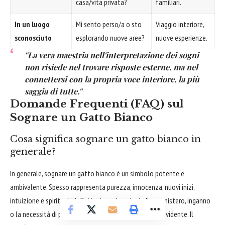
casa/vita privata?
familiari.
In un luogo
Mi sento perso/a o sto
Viaggio interiore,
sconosciuto
esplorando nuove aree?
nuove esperienze.
"La vera maestria nell'interpretazione dei sogni
non risiede nel trovare risposte esterne, ma nel
connettersi con la propria voce interiore, la più
saggia di tutte."
Domande Frequenti (FAQ) sul
Sognare un Gatto Bianco
Cosa significa sognare un gatto bianco in
generale?
In generale, sognare un gatto bianco è un simbolo potente e
ambivalente. Spesso rappresenta purezza, innocenza, nuovi inizi,
intuizione e spiritualità. Tuttavia, può anche indicare mistero, inganno
o la necessità di prestare attenzione a ciò che non è evidente. Il