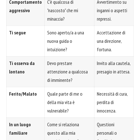
Comportamento
C'è qualcosa di
Avvertimento su
aggressivo
"nascosto" che mi
inganni o aspetti
minaccia?
repressi.
Ti segue
Sono aperto/a a una
Accettazione di
nuova guida o
una direzione,
intuizione?
fortuna.
Ti osserva da
Devo prestare
Invito alla cautela,
lontano
attenzione a qualcosa
presagio in attesa.
di imminente?
Ferito/Malato
Quale parte di me o
Necessità di cura,
della mia vita è
perdita di
vulnerabile?
innocenza.
In un luogo
Come si relaziona
Questioni
familiare
questo alla mia
personali o