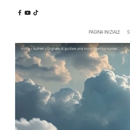
PAGINA INIZIALE
S
Home
»
Numeri
»
Sognare di guidare una moto: libertà e numeri