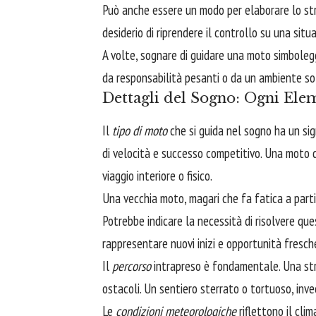
Può anche essere un modo per elaborare lo stre
desiderio di riprendere il controllo su una situa
A volte, sognare di guidare una moto simboleg
da responsabilità pesanti o da un ambiente so
Dettagli del Sogno: Ogni Ele
Il
tipo di moto
che si guida nel sogno ha un sig
di velocità e successo competitivo. Una moto d
viaggio interiore o fisico.
Una vecchia moto, magari che fa fatica a parti
Potrebbe indicare la necessità di risolvere que
rappresentare nuovi inizi e opportunità fresch
Il
percorso
intrapreso è fondamentale. Una stra
ostacoli. Un sentiero sterrato o tortuoso, invec
Le
condizioni meteorologiche
riflettono il cli