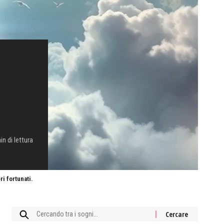
in di lettura
i fortunati.
Cercare: