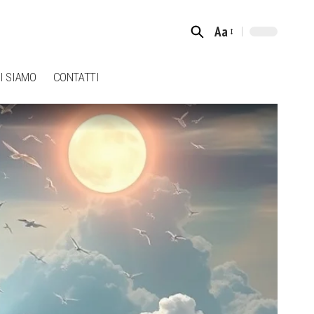
Aa
Font
Resizer
I SIAMO
CONTATTI