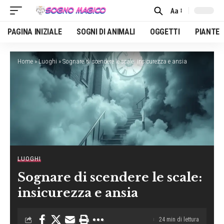
Aa
Font
Resizer
PAGINA INIZIALE
SOGNI DI ANIMALI
OGGETTI
PIANTE
Home
»
Luoghi
»
Sognare di scendere le scale: insicurezza e ansia
LUOGHI
Sognare di scendere le scale:
insicurezza e ansia
24 min di lettura