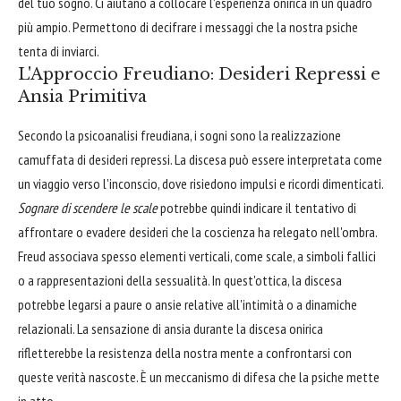
del tuo sogno. Ci aiutano a collocare l'esperienza onirica in un quadro
più ampio. Permettono di decifrare i messaggi che la nostra psiche
tenta di inviarci.
L'Approccio Freudiano: Desideri Repressi e
Ansia Primitiva
Secondo la psicoanalisi freudiana, i sogni sono la realizzazione
camuffata di desideri repressi. La discesa può essere interpretata come
un viaggio verso l'inconscio, dove risiedono impulsi e ricordi dimenticati.
Sognare di scendere le scale
potrebbe quindi indicare il tentativo di
affrontare o evadere desideri che la coscienza ha relegato nell'ombra.
Freud associava spesso elementi verticali, come scale, a simboli fallici
o a rappresentazioni della sessualità. In quest'ottica, la discesa
potrebbe legarsi a paure o ansie relative all'intimità o a dinamiche
relazionali. La sensazione di ansia durante la discesa onirica
rifletterebbe la resistenza della nostra mente a confrontarsi con
queste verità nascoste. È un meccanismo di difesa che la psiche mette
in atto.