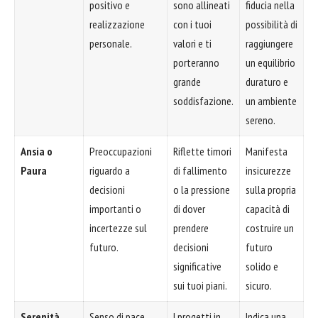
positivo e
sono allineati
fiducia nella
realizzazione
con i tuoi
possibilità di
personale.
valori e ti
raggiungere
porteranno
un equilibrio
grande
duraturo e
soddisfazione.
un ambiente
sereno.
Ansia o
Preoccupazioni
Riflette timori
Manifesta
Paura
riguardo a
di fallimento
insicurezze
decisioni
o la pressione
sulla propria
importanti o
di dover
capacità di
incertezze sul
prendere
costruire un
futuro.
decisioni
futuro
significative
solido e
sui tuoi piani.
sicuro.
Serenità
Senso di pace
I progetti in
Indica una