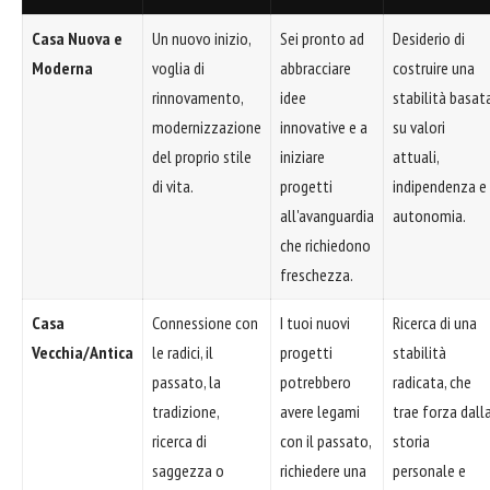
Casa Nuova e
Un nuovo inizio,
Sei pronto ad
Desiderio di
Moderna
voglia di
abbracciare
costruire una
rinnovamento,
idee
stabilità basat
modernizzazione
innovative e a
su valori
del proprio stile
iniziare
attuali,
di vita.
progetti
indipendenza e
all'avanguardia
autonomia.
che richiedono
freschezza.
Casa
Connessione con
I tuoi nuovi
Ricerca di una
Vecchia/Antica
le radici, il
progetti
stabilità
passato, la
potrebbero
radicata, che
tradizione,
avere legami
trae forza dall
ricerca di
con il passato,
storia
saggezza o
richiedere una
personale e