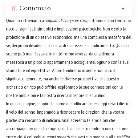
Contenuto
Quando ci troviamo a
sognare di comprare casa
, entriamo in un territorio
ricco di significati simbolici e implicazioni psicologiche. Non è solo la
proiezione di un obiettivo economico, ma una complessa metafora del
sé, dei propri desideri di crescita, di sicurezza e di radicamento. Questo
sogno può manifestarsi in mille forme diverse, da una dimora
maestosa a un piccolo appartamento accogliente, ognuno con le sue
sfumature interpretative. Approfondiremo insieme non solo il
significato generale, ma anche le diverse prospettive che questo
archetipo onirico può offrire, esplorando le sue connessioni con le
nostre ambizioni e la nostra ricerca interiore di equilibrio.
In queste pagine, scoprirete come decodificare i messaggi celati dietro
il velo del sonno, imparando a riconoscere le direzioni che la vostra
psiche sta cercando di indicarvi. Analizzeremo le emozioni che
accompagnano questo sogno, i dettagli che lo rendono unico e come
tutto ciò si colleghi ai
nuovi progetti
che avete in mente o alla
stabilità