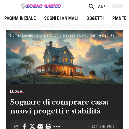
Aa
Font
Resizer
PAGINA INIZIALE
SOGNI DI ANIMALI
OGGETTI
PIANTE
Home
»
Luoghi
»
Sognare di comprare casa: nuovi progetti e stabilità
LUOGHI
Sognare di comprare casa:
nuovi progetti e stabilità
22 min di lettura