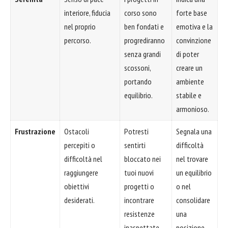
interiore, fiducia
corso sono
forte base
nel proprio
ben fondati e
emotiva e la
percorso.
progrediranno
convinzione
senza grandi
di poter
scossoni,
creare un
portando
ambiente
equilibrio.
stabile e
armonioso.
Frustrazione
Ostacoli
Potresti
Segnala una
percepiti o
sentirti
difficoltà
difficoltà nel
bloccato nei
nel trovare
raggiungere
tuoi nuovi
un equilibrio
obiettivi
progetti o
o nel
desiderati.
incontrare
consolidare
resistenze
una
inaspettate.
posizione