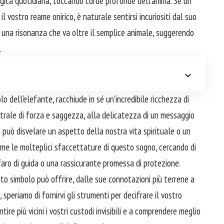
ogica quotidiana, toccando corde profonde dell'anima. Se un
vostro reame onirico, è naturale sentirsi incuriositi dal suo
una risonanza che va oltre il semplice animale, suggerendo
.
 dell'elefante, racchiude in sé un'incredibile ricchezza di
strale di forza e saggezza, alla delicatezza di un messaggio
o può disvelare un aspetto della nostra vita spirituale o un
eme le molteplici sfaccettature di questo sogno, cercando di
aro di guida o una rassicurante promessa di protezione.
to simbolo può offrire, dalle sue connotazioni più terrene a
 speriamo di fornirvi gli strumenti per decifrare il vostro
re più vicini i vostri custodi invisibili e a comprendere meglio