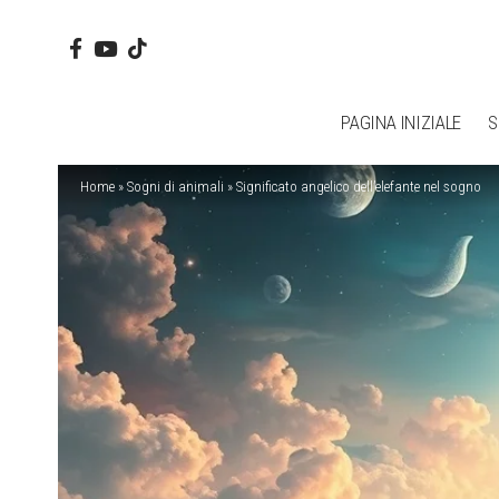
PAGINA INIZIALE
S
Home
»
Sogni di animali
»
Significato angelico dell’elefante nel sogno