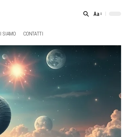
Aa
Font
Resizer
I SIAMO
CONTATTI