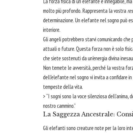
La forza fisica di un elefante è innegabile, ma
molto più profondo. Rappresenta la vostra
res
determinazione. Un elefante nel sogno può ess
interiore.
Gli angeli potrebbero starvi comunicando che p
attuali o future. Questa forza non è solo fisi
che siete sostenuti da un'energia divina inesaur
Non temete le avversità, perché la vostra forz
dell'elefante nel sogno vi invita a confidare i
tempeste della vita.
> “I sogni sono la voce silenziosa dell’anima, d
nostro cammino.”
La Saggezza Ancestrale: Consi
Gli elefanti sono creature note per la loro int