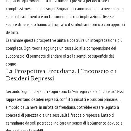
La psicologia moderna offre strumenti preziosi per decifrare i
complessi messaggi dei sogni. Sognare di camminare nella neve con un
senso di isolamento è un fenomeno ricco di implicazioni. Diverse
scuole di pensiero hanno affrontato il simbolismo onirico con approcci
distinti.
Esaminare queste prospettive aiuta a costruire un'interpretazione più
completa. Ogni teoria aggiunge un tassello alla comprensione del
subconscio. Ci permette di andare oltre la semplice superficie del
sogno.
La Prospettiva Freudiana: L'Inconscio e i
Desideri Repressi
Secondo Sigmund Freud, i sogni sono la "via regia verso l'inconscio". Essi
rappresentano desideri repressi, conflitti irrisolti e pulsioni primarie. Il
simbolo della neve, in un'ottica freudiana, potrebbe essere legato a
concetti di purezza o a una sessualità fredda o repressa. L'atto di
camminare da soli potrebbe indicare un senso di isolamento dovuto a
desideri inconfessabili.