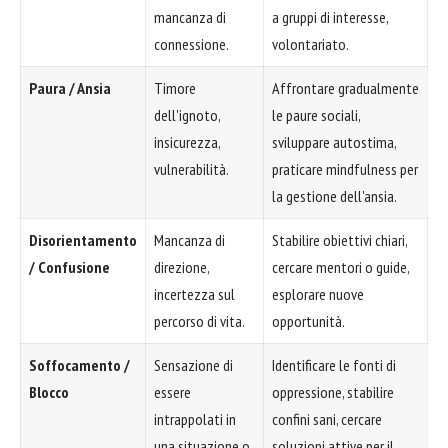
mancanza di
a gruppi di interesse,
connessione.
volontariato.
Paura / Ansia
Timore
Affrontare gradualmente
dell'ignoto,
le paure sociali,
insicurezza,
sviluppare autostima,
vulnerabilità.
praticare mindfulness per
la gestione dell'ansia.
Disorientamento
Mancanza di
Stabilire obiettivi chiari,
/ Confusione
direzione,
cercare mentori o guide,
incertezza sul
esplorare nuove
percorso di vita.
opportunità.
Soffocamento /
Sensazione di
Identificare le fonti di
Blocco
essere
oppressione, stabilire
intrappolati in
confini sani, cercare
una situazione o
soluzioni attive per il