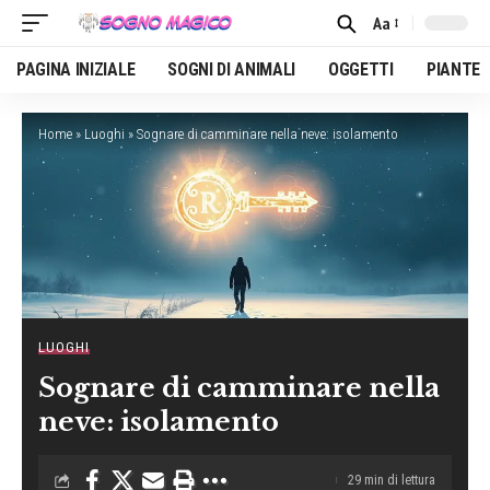
Aa
Font
Resizer
PAGINA INIZIALE
SOGNI DI ANIMALI
OGGETTI
PIANTE
Home
»
Luoghi
»
Sognare di camminare nella neve: isolamento
LUOGHI
Sognare di camminare nella
neve: isolamento
29 min di lettura