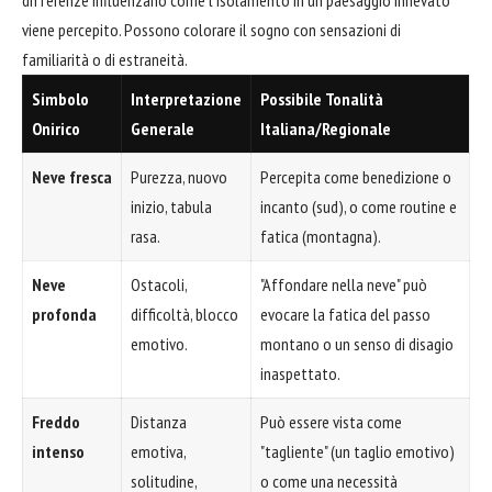
viene percepito. Possono colorare il sogno con sensazioni di
familiarità o di estraneità.
Simbolo
Interpretazione
Possibile Tonalità
Onirico
Generale
Italiana/Regionale
Neve fresca
Purezza, nuovo
Percepita come benedizione o
inizio, tabula
incanto (sud), o come routine e
rasa.
fatica (montagna).
Neve
Ostacoli,
"Affondare nella neve" può
profonda
difficoltà, blocco
evocare la fatica del passo
emotivo.
montano o un senso di disagio
inaspettato.
Freddo
Distanza
Può essere vista come
intenso
emotiva,
"tagliente" (un taglio emotivo)
solitudine,
o come una necessità