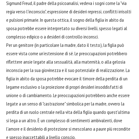
Sigmund Freud, il padre della psicoanalisi, vedeva i sogni come la "via
regia verso l'inconscio", espressione di desideri repressi, conflitti irrisolti
e pulsioni primarie. In questa ottica, il sogno della figlia in abito da
sposa potrebbe essere interpretato su diversi livelli, spesso legati al
complesso edipico o a desideri di controllo inconsci.
Per un genitore (in particolare la madre, dato il testo), la figlia può
essere vista come un'estensione di sé. Le preoccupazioni potrebbero
riflettere ansie legate alla sessualità, alla maternità, o alla gelosia
inconscia per la sua giovinezza e il suo potenziale di realizzazione. La
figlia in abito da sposa potrebbe evocare il timore della perdita di un
legame esclusivo o la proiezione di propri desideri insoddisfatti di
unione o di cambiamento. Le preoccupazioni potrebbero anche essere
legate a un senso di "castrazione" simbolica per la madre, ovvero la
perdita di un ruolo centrale nella vita della figlia quando quest'ultima
si lega a un altro. È un complesso di sentimenti ambivalenti, dove
l'amore e il desiderio di protezione si mescolano a paure più recondite
e spesso inaccettabili a livello conscio.