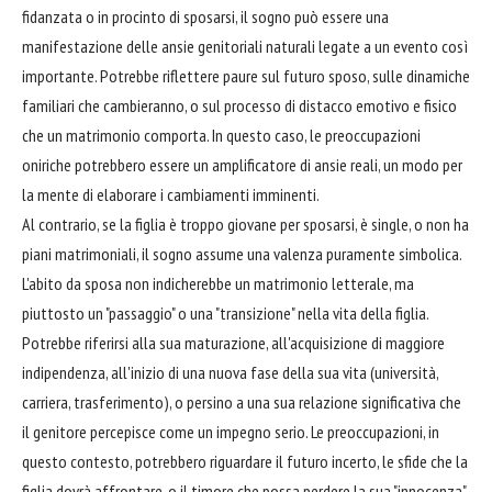
fidanzata o in procinto di sposarsi, il sogno può essere una
manifestazione delle ansie genitoriali naturali legate a un evento così
importante. Potrebbe riflettere paure sul futuro sposo, sulle dinamiche
familiari che cambieranno, o sul processo di distacco emotivo e fisico
che un matrimonio comporta. In questo caso, le preoccupazioni
oniriche potrebbero essere un amplificatore di ansie reali, un modo per
la mente di elaborare i cambiamenti imminenti.
Al contrario, se la figlia è troppo giovane per sposarsi, è single, o non ha
piani matrimoniali, il sogno assume una valenza puramente simbolica.
L'abito da sposa non indicherebbe un matrimonio letterale, ma
piuttosto un "passaggio" o una "transizione" nella vita della figlia.
Potrebbe riferirsi alla sua maturazione, all'acquisizione di maggiore
indipendenza, all'inizio di una nuova fase della sua vita (università,
carriera, trasferimento), o persino a una sua relazione significativa che
il genitore percepisce come un impegno serio. Le preoccupazioni, in
questo contesto, potrebbero riguardare il futuro incerto, le sfide che la
figlia dovrà affrontare, o il timore che possa perdere la sua "innocenza"