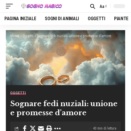
Aa
Font
Resizer
PAGINA INIZIALE
SOGNI DI ANIMALI
OGGETTI
PIANTE
Home
»
Oggetti
»
Sognare fedi nuziali: unione e promesse d’amore
OGGETTI
Sognare fedi nuziali: unione
e promesse d’amore
43 min di lettura