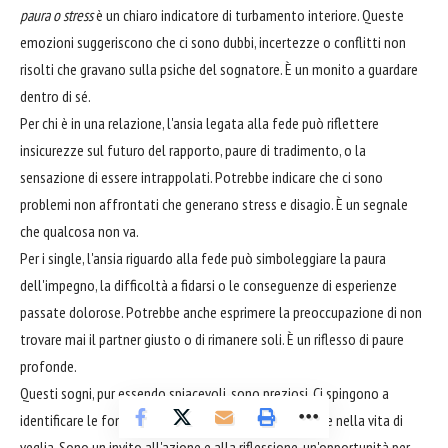
paura o stress
è un chiaro indicatore di turbamento interiore. Queste
emozioni suggeriscono che ci sono dubbi, incertezze o conflitti non
risolti che gravano sulla psiche del sognatore. È un monito a guardare
dentro di sé.
Per chi è in una relazione, l'ansia legata alla fede può riflettere
insicurezze sul futuro del rapporto, paure di tradimento, o la
sensazione di essere intrappolati. Potrebbe indicare che ci sono
problemi non affrontati che generano stress e disagio. È un segnale
che qualcosa non va.
Per i single, l'ansia riguardo alla fede può simboleggiare la paura
dell'impegno, la difficoltà a fidarsi o le conseguenze di esperienze
passate dolorose. Potrebbe anche esprimere la preoccupazione di non
trovare mai il partner giusto o di rimanere soli. È un riflesso di paure
profonde.
Questi sogni, pur essendo spiacevoli, sono preziosi. Ci spingono a
identificare le fonti della nostra ansia e ad affrontarle nella vita di
veglia. Sono un invito all'azione e alla riflessione, un'opportunità per