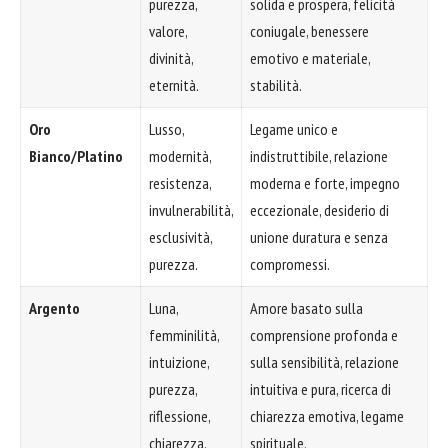
purezza,
solida e prospera, felicità
valore,
coniugale, benessere
divinità,
emotivo e materiale,
eternità.
stabilità.
Oro
Lusso,
Legame unico e
Bianco/Platino
modernità,
indistruttibile, relazione
resistenza,
moderna e forte, impegno
invulnerabilità,
eccezionale, desiderio di
esclusività,
unione duratura e senza
purezza.
compromessi.
Argento
Luna,
Amore basato sulla
femminilità,
comprensione profonda e
intuizione,
sulla sensibilità, relazione
purezza,
intuitiva e pura, ricerca di
riflessione,
chiarezza emotiva, legame
chiarezza.
spirituale.