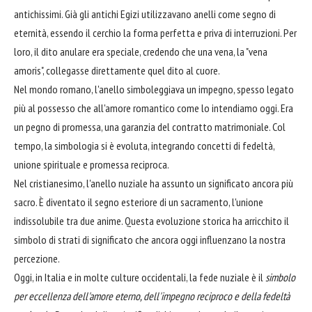
antichissimi. Già gli antichi Egizi utilizzavano anelli come segno di
eternità, essendo il cerchio la forma perfetta e priva di interruzioni. Per
loro, il dito anulare era speciale, credendo che una vena, la "vena
amoris", collegasse direttamente quel dito al cuore.
Nel mondo romano, l'anello simboleggiava un impegno, spesso legato
più al possesso che all'amore romantico come lo intendiamo oggi. Era
un pegno di promessa, una garanzia del contratto matrimoniale. Col
tempo, la simbologia si è evoluta, integrando concetti di fedeltà,
unione spirituale e promessa reciproca.
Nel cristianesimo, l'anello nuziale ha assunto un significato ancora più
sacro. È diventato il segno esteriore di un sacramento, l'unione
indissolubile tra due anime. Questa evoluzione storica ha arricchito il
simbolo di strati di significato che ancora oggi influenzano la nostra
percezione.
Oggi, in Italia e in molte culture occidentali, la fede nuziale è il
simbolo
per eccellenza dell'amore eterno, dell'impegno reciproco e della fedeltà