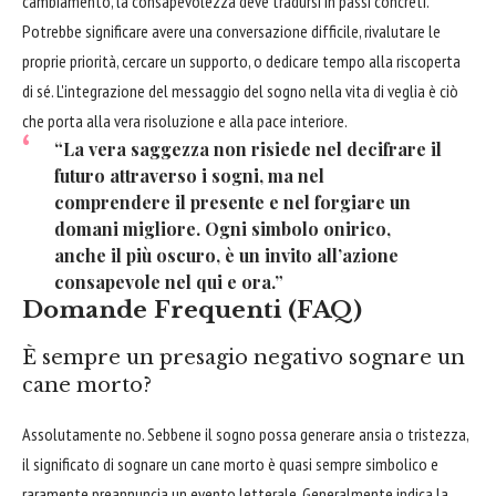
cambiamento, la consapevolezza deve tradursi in passi concreti.
Potrebbe significare avere una conversazione difficile, rivalutare le
proprie priorità, cercare un supporto, o dedicare tempo alla riscoperta
di sé. L'integrazione del messaggio del sogno nella vita di veglia è ciò
che porta alla vera risoluzione e alla pace interiore.
“La vera saggezza non risiede nel decifrare il
futuro attraverso i sogni, ma nel
comprendere il presente e nel forgiare un
domani migliore. Ogni simbolo onirico,
anche il più oscuro, è un invito all’azione
consapevole nel qui e ora.”
Domande Frequenti (FAQ)
È sempre un presagio negativo sognare un
cane morto?
Assolutamente no. Sebbene il sogno possa generare ansia o tristezza,
il significato di sognare un cane morto è quasi sempre simbolico e
raramente preannuncia un evento letterale. Generalmente indica la