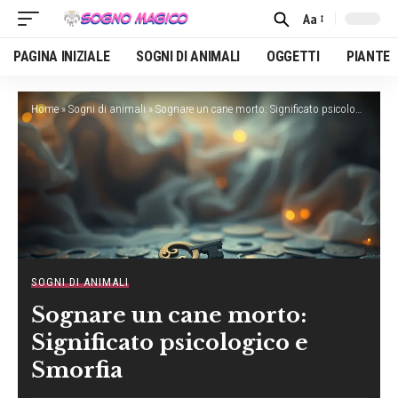
Aa
Font
Resizer
PAGINA INIZIALE
SOGNI DI ANIMALI
OGGETTI
PIANTE
Home
»
Sogni di animali
»
Sognare un cane morto: Significato psicologico e Smorfia
SOGNI DI ANIMALI
Sognare un cane morto:
Significato psicologico e
Smorfia