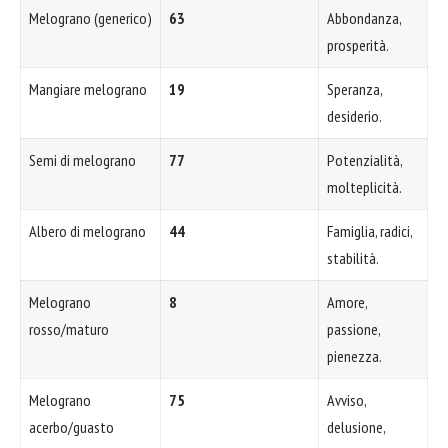
Melograno (generico)
63
Abbondanza,
prosperità.
Mangiare melograno
19
Speranza,
desiderio.
Semi di melograno
77
Potenzialità,
molteplicità.
Albero di melograno
44
Famiglia, radici,
stabilità.
Melograno
8
Amore,
rosso/maturo
passione,
pienezza.
Melograno
75
Avviso,
acerbo/guasto
delusione,