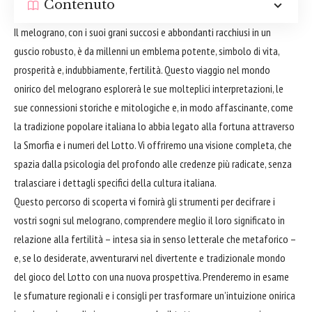
Contenuto
Il melograno, con i suoi grani succosi e abbondanti racchiusi in un
guscio robusto, è da millenni un emblema potente, simbolo di vita,
prosperità e, indubbiamente, fertilità. Questo viaggio nel mondo
onirico del melograno esplorerà le sue molteplici interpretazioni, le
sue connessioni storiche e mitologiche e, in modo affascinante, come
la tradizione popolare italiana lo abbia legato alla fortuna attraverso
la Smorfia e i numeri del Lotto. Vi offriremo una visione completa, che
spazia dalla psicologia del profondo alle credenze più radicate, senza
tralasciare i dettagli specifici della cultura italiana.
Questo percorso di scoperta vi fornirà gli strumenti per decifrare i
vostri sogni sul melograno, comprendere meglio il loro significato in
relazione alla fertilità – intesa sia in senso letterale che metaforico –
e, se lo desiderate, avventurarvi nel divertente e tradizionale mondo
del gioco del Lotto con una nuova prospettiva. Prenderemo in esame
le sfumature regionali e i consigli per trasformare un’intuizione onirica