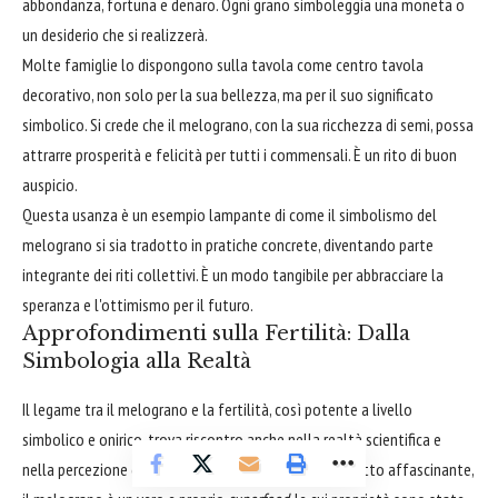
abbondanza, fortuna e denaro. Ogni grano simboleggia una moneta o
un desiderio che si realizzerà.
Molte famiglie lo dispongono sulla tavola come centro tavola
decorativo, non solo per la sua bellezza, ma per il suo significato
simbolico. Si crede che il melograno, con la sua ricchezza di semi, possa
attrarre prosperità e felicità per tutti i commensali. È un rito di buon
auspicio.
Questa usanza è un esempio lampante di come il simbolismo del
melograno si sia tradotto in pratiche concrete, diventando parte
integrante dei riti collettivi. È un modo tangibile per abbracciare la
speranza e l'ottimismo per il futuro.
Approfondimenti sulla Fertilità: Dalla
Simbologia alla Realtà
Il legame tra il melograno e la fertilità, così potente a livello
simbolico e onirico, trova riscontro anche nella realtà scientifica e
nella percezione del benessere. Oltre ad essere un frutto affascinante,