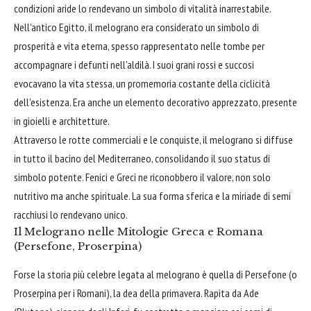
condizioni aride lo rendevano un simbolo di vitalità inarrestabile.
Nell'antico Egitto, il melograno era considerato un simbolo di
prosperità e vita eterna, spesso rappresentato nelle tombe per
accompagnare i defunti nell'aldilà. I suoi grani rossi e succosi
evocavano la vita stessa, un promemoria costante della ciclicità
dell'esistenza. Era anche un elemento decorativo apprezzato, presente
in gioielli e architetture.
Attraverso le rotte commerciali e le conquiste, il melograno si diffuse
in tutto il bacino del Mediterraneo, consolidando il suo status di
simbolo potente. Fenici e Greci ne riconobbero il valore, non solo
nutritivo ma anche spirituale. La sua forma sferica e la miriade di semi
racchiusi lo rendevano unico.
Il Melograno nelle Mitologie Greca e Romana
(Persefone, Proserpina)
Forse la storia più celebre legata al melograno è quella di Persefone (o
Proserpina per i Romani), la dea della primavera. Rapita da Ade