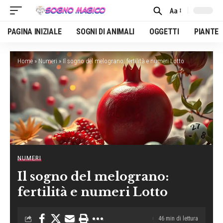
Aa
Font
Resizer
PAGINA INIZIALE
SOGNI DI ANIMALI
OGGETTI
PIANTE
Home
»
Numeri
»
Il sogno del melograno: fertilità e numeri Lotto
NUMERI
Il sogno del melograno:
fertilità e numeri Lotto
46 min di lettura