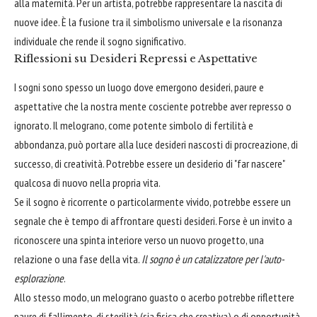
alla maternità. Per un artista, potrebbe rappresentare la nascita di
nuove idee. È la fusione tra il simbolismo universale e la risonanza
individuale che rende il sogno significativo.
Riflessioni su Desideri Repressi e Aspettative
I sogni sono spesso un luogo dove emergono desideri, paure e
aspettative che la nostra mente cosciente potrebbe aver represso o
ignorato. Il melograno, come potente simbolo di fertilità e
abbondanza, può portare alla luce desideri nascosti di procreazione, di
successo, di creatività. Potrebbe essere un desiderio di "far nascere"
qualcosa di nuovo nella propria vita.
Se il sogno è ricorrente o particolarmente vivido, potrebbe essere un
segnale che è tempo di affrontare questi desideri. Forse è un invito a
riconoscere una spinta interiore verso un nuovo progetto, una
relazione o una fase della vita.
Il sogno è un catalizzatore per l'auto-
esplorazione
.
Allo stesso modo, un melograno guasto o acerbo potrebbe riflettere
paure di fallimento, di sterilità (sia fisica che creativa) o di opportunità