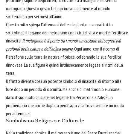
(Plutone), signore degli Inferi, fu costretta a mangiare sei semi di
melograno. Questo gesto la legò irrevocabilmente al mondo
sotterraneo per sei mesi all'anno.
Questo mito spiega l'alternarsi delle stagioni, ma soprattutto
sottolinea il legame del melograno con i cicli di vita e morte, fertilità e
rinascita.
Il melograno è il ponte tra i mondi, un custode dei segreti più
profondi della natura e dell'anima umana.
Ogni anno, con il ritorno di
Persefone sulla terra, la natura rifiorisce, celebrando la sua fertilità
rinnovata. La sua figura è quindi intrinsecamente legata ai ritmi della
terra.
Il frutto diventa così un potente simbolo di rinascita, di ritorno alla
luce dopo un periodo di oscurità. Ma anche di matrimonio e unione,
dato il suo ruolo cruciale nel legame tra Persefone e Ade. È un
promemoria che anche dopo la perdita, la vita trova sempre un modo
per affermarsi.
Simbolismo Religioso e Culturale
Nella tradizione ebraica, il melograno è uno dei Sette Frutti speciali