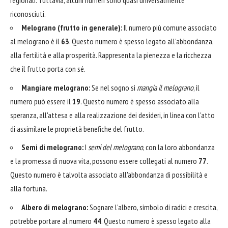
regionali. Tuttavia, alcuni numeri sono quasi universalmente
riconosciuti.
Melograno (frutto in generale):
Il numero più comune associato
al melograno è il
63
. Questo numero è spesso legato all'abbondanza,
alla fertilità e alla prosperità. Rappresenta la pienezza e la ricchezza
che il frutto porta con sé.
Mangiare melograno:
Se nel sogno si
mangia il melograno
, il
numero può essere il
19
. Questo numero è spesso associato alla
speranza, all'attesa e alla realizzazione dei desideri, in linea con l'atto
di assimilare le proprietà benefiche del frutto.
Semi di melograno:
I
semi del melograno
, con la loro abbondanza
e la promessa di nuova vita, possono essere collegati al numero
77
.
Questo numero è talvolta associato all'abbondanza di possibilità e
alla fortuna.
Albero di melograno:
Sognare l'albero, simbolo di radici e crescita,
potrebbe portare al numero
44
. Questo numero è spesso legato alla