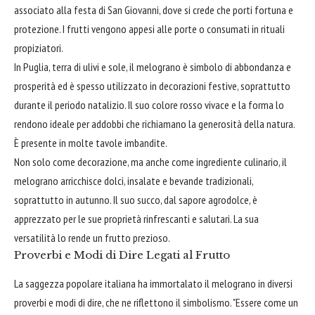
associato alla festa di San Giovanni, dove si crede che porti fortuna e
protezione. I frutti vengono appesi alle porte o consumati in rituali
propiziatori.
In Puglia, terra di ulivi e sole, il melograno è simbolo di abbondanza e
prosperità ed è spesso utilizzato in decorazioni festive, soprattutto
durante il periodo natalizio. Il suo colore rosso vivace e la forma lo
rendono ideale per addobbi che richiamano la generosità della natura.
È presente in molte tavole imbandite.
Non solo come decorazione, ma anche come ingrediente culinario, il
melograno arricchisce dolci, insalate e bevande tradizionali,
soprattutto in autunno. Il suo succo, dal sapore agrodolce, è
apprezzato per le sue proprietà rinfrescanti e salutari. La sua
versatilità lo rende un frutto prezioso.
Proverbi e Modi di Dire Legati al Frutto
La saggezza popolare italiana ha immortalato il melograno in diversi
proverbi e modi di dire, che ne riflettono il simbolismo. "Essere come un