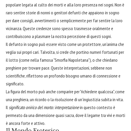
popolare legata al culto dei morti e alla loro presenza nei sogni. Non è
raro sentire storie di nonni o genitori defunti che appaiono in sogno
per dare consigli, avvertimenti o semplicemente per far sentire la loro
vicinanza. Queste credenze sono spesso trasmesse oralmente e
contribuiscono a plasmare la nostra percezione di questi sogni.
Il defunto in sogno può essere visto come un protettore, un'anima che
veglia sui propri cari. Talvolta, si crede che portino numeri fortunati per
il lotto (come nella famosa "Smorfia Napoletana"), o che chiedano
preghiere per trovare pace. Queste interpretazioni, sebbene non
scientifiche, riflettono un profondo bisogno umano di connessione e
significato.
La figura del morto può anche comparire per "richiedere qualcosa", come
una preghiera, un ricordo o la risoluzione di un'ingiustizia subita in vita.
Il
significato onirico del morto: interpretazione
in questo contesto è
permeato da una dimensione quasi sacra, dove il legame tra vivi e morti
è ancora forte e attivo.
Il Mondo Esoterico