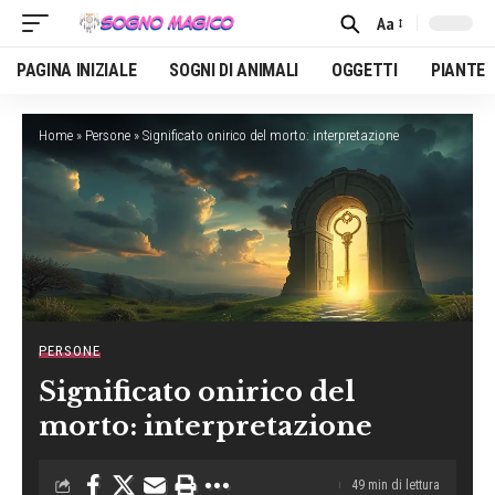
Aa
Font
Resizer
PAGINA INIZIALE
SOGNI DI ANIMALI
OGGETTI
PIANTE
Home
»
Persone
»
Significato onirico del morto: interpretazione
PERSONE
Significato onirico del
morto: interpretazione
49 min di lettura