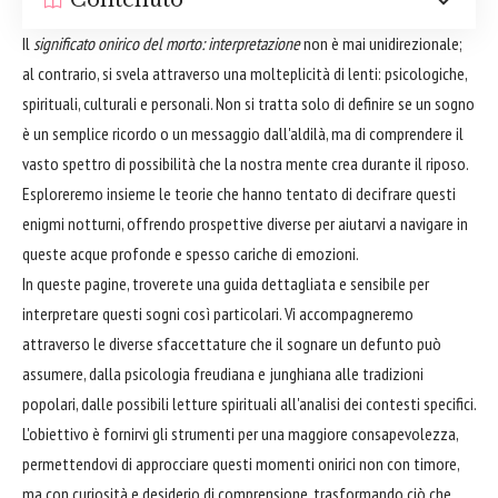
Contenuto
Il
significato onirico del morto: interpretazione
non è mai unidirezionale;
al contrario, si svela attraverso una molteplicità di lenti: psicologiche,
spirituali, culturali e personali. Non si tratta solo di definire se un sogno
è un semplice ricordo o un messaggio dall'aldilà, ma di comprendere il
vasto spettro di possibilità che la nostra mente crea durante il riposo.
Esploreremo insieme le teorie che hanno tentato di decifrare questi
enigmi notturni, offrendo prospettive diverse per aiutarvi a navigare in
queste acque profonde e spesso cariche di emozioni.
In queste pagine, troverete una guida dettagliata e sensibile per
interpretare questi sogni così particolari. Vi accompagneremo
attraverso le diverse sfaccettature che il sognare un defunto può
assumere, dalla psicologia freudiana e junghiana alle tradizioni
popolari, dalle possibili letture spirituali all'analisi dei contesti specifici.
L'obiettivo è fornirvi gli strumenti per una maggiore consapevolezza,
permettendovi di approcciare questi momenti onirici non con timore,
ma con curiosità e desiderio di comprensione, trasformando ciò che