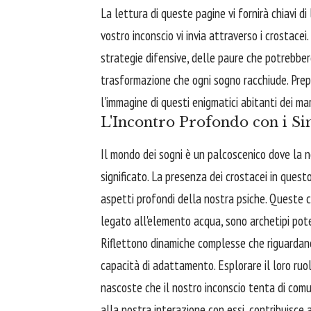
La lettura di queste pagine vi fornirà chiavi di
vostro inconscio vi invia attraverso i crostac
strategie difensive, delle paure che potrebber
trasformazione che ogni sogno racchiude. Prepar
l'immagine di questi enigmatici abitanti dei ma
L'Incontro Profondo con i Si
Il mondo dei sogni è un palcoscenico dove la no
significato. La presenza dei crostacei in ques
aspetti profondi della nostra psiche. Queste cr
legato all'elemento acqua, sono archetipi pot
Riflettono dinamiche complesse che riguardano 
capacità di adattamento. Esplorare il loro ruol
nascoste che il nostro inconscio tenta di comu
alla nostra interazione con essi, contribuisce