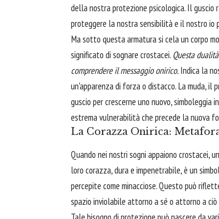
della nostra protezione psicologica. Il guscio 
proteggere la nostra sensibilità e il nostro io 
Ma sotto questa armatura si cela un corpo mor
significato di sognare crostacei.
Questa dualità 
comprendere il messaggio onirico.
Indica la no
un'apparenza di forza o distacco. La muda, il 
guscio per crescerne uno nuovo, simboleggia ino
estrema vulnerabilità che precede la nuova fo
La Corazza Onirica: Metafora
Quando nei nostri sogni appaiono crostacei, uno
loro corazza, dura e impenetrabile, è un simbo
percepite come minacciose. Questo può rifletter
spazio inviolabile attorno a sé o attorno a ciò 
Tale bisogno di protezione può nascere da vari