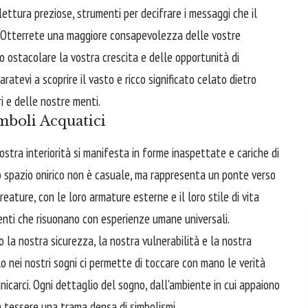
 lettura preziose, strumenti per decifrare i messaggi che il
ei. Otterrete una maggiore consapevolezza delle vostre
o ostacolare la vostra crescita e delle opportunità di
atevi a scoprire il vasto e ricco significato celato dietro
ri e delle nostre menti.
mboli Acquatici
stra interiorità si manifesta in forme inaspettate e cariche di
to spazio onirico non è casuale, ma rappresenta un ponte verso
eature, con le loro armature esterne e il loro stile di vita
enti che risuonano con esperienze umane universali.
la nostra sicurezza, la nostra vulnerabilità e la nostra
o nei nostri sogni ci permette di toccare con mano le verità
nicarci. Ogni dettaglio del sogno, dall'ambiente in cui appaiono
 a tessere una trama densa di simbolismi.