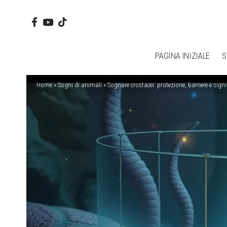
PAGINA INIZIALE
S
Home
»
Sogni di animali
»
Sognare crostacei: protezione, barriere e signi