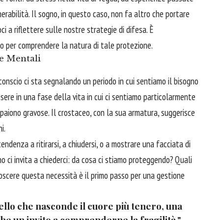
rabilità. Il sogno, in questo caso, non fa altro che portare
i a riflettere sulle nostre strategie di difesa. È
o per comprendere la natura di tale protezione.
 e Mentali
conscio ci sta segnalando un periodo in cui sentiamo il bisogno
ere in una fase della vita in cui ci sentiamo particolarmente
i appaiono gravose. Il crostaceo, con la sua armatura, suggerisce
i.
denza a ritirarsi, a chiudersi, o a mostrare una facciata di
gno ci invita a chiederci: da cosa ci stiamo proteggendo? Quali
scere questa necessità è il primo passo per una gestione
quello che nasconde il cuore più tenero, una
he un invito a comprenderne la fragilità."