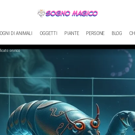
OGNI DI ANIMALI
OGGETTI
PIANTE
PERSONE
BLOG
CH
ficato onirico