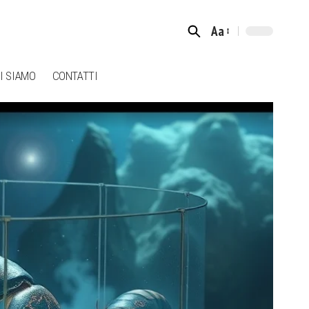
Aa
Font
Resizer
I SIAMO
CONTATTI