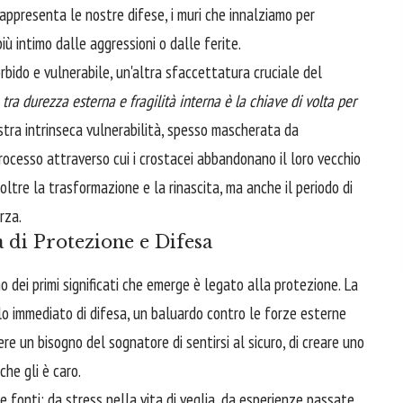
rappresenta le nostre difese, i muri che innalziamo per
più intimo dalle aggressioni o dalle ferite.
bido e vulnerabile, un'altra sfaccettatura cruciale del
tra durezza esterna e fragilità interna è la chiave di volta per
stra intrinseca vulnerabilità, spesso mascherata da
processo attraverso cui i crostacei abbandonano il loro vecchio
ltre la trasformazione e la rinascita, ma anche il periodo di
rza.
 di Protezione e Difesa
 dei primi significati che emerge è legato alla protezione. La
lo immediato di difesa, un baluardo contro le forze esterne
e un bisogno del sognatore di sentirsi al sicuro, di creare uno
che gli è caro.
e fonti: da stress nella vita di veglia, da esperienze passate