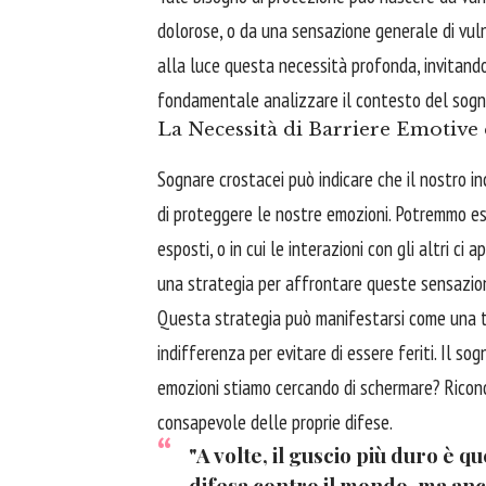
dolorose, o da una sensazione generale di vulne
alla luce questa necessità profonda, invitandoc
fondamentale analizzare il contesto del sogn
La Necessità di Barriere Emotive
Sognare crostacei può indicare che il nostro in
di proteggere le nostre emozioni. Potremmo ess
esposti, o in cui le interazioni con gli altri c
una strategia per affrontare queste sensazion
Questa strategia può manifestarsi come una ten
indifferenza per evitare di essere feriti. Il so
emozioni stiamo cercando di schermare? Ricono
consapevole delle proprie difese.
"A volte, il guscio più duro è 
difesa contro il mondo, ma anc