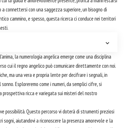
 in cui la guida è amorevolmente presente, pronta a manifestarsi
lo a connettersi con una saggezza superiore, un bisogno di
entico cammino, e spesso, questa ricerca ci conduce nei territori
esti.
ll'anima, la numerologia angelica emerge come una disciplina
rso cui il regno angelico può comunicare direttamente con noi.
che, ma una vera e propria lente per decifrare i segnali, in
l sonno. Esploreremo come i numeri, da semplici cifre, si
 prospettiva ricca e variegata sui misteri del nostro
ve possibilità. Questo percorso vi doterà di strumenti preziosi
tri sogni, aiutandovi a riconoscere la presenza amorevole e la