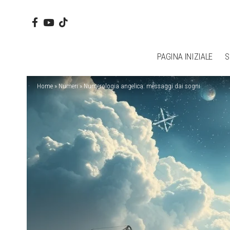
PAGINA INIZIALE
S
Home
»
Numeri
»
Numerologia angelica: messaggi dai sogni