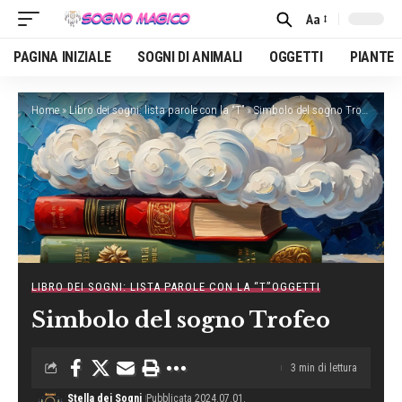
Aa
Font
Resizer
PAGINA INIZIALE
SOGNI DI ANIMALI
OGGETTI
PIANTE
Home
»
Libro dei sogni: lista parole con la “T”
»
Simbolo del sogno Trofeo
LIBRO DEI SOGNI: LISTA PAROLE CON LA “T”
OGGETTI
Simbolo del sogno Trofeo
3 min di lettura
Stella dei Sogni
Pubblicata 2024.07.01.