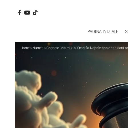
PAGINA INIZIALE
S
Home
»
Numeri
»
Sognare una multa: Smorfia Napoletana e sanzioni on