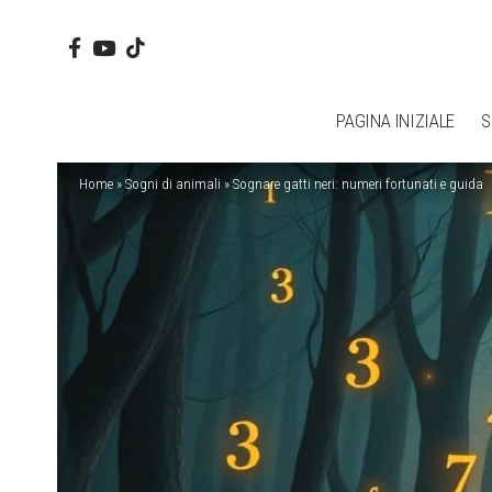
PAGINA INIZIALE
S
Home
»
Sogni di animali
»
Sognare gatti neri: numeri fortunati e guida