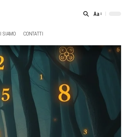
Aa
Font
Resizer
I SIAMO
CONTATTI