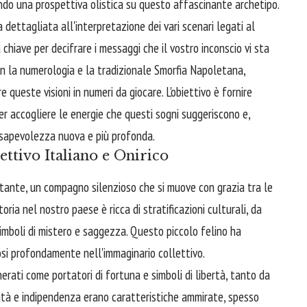
nendo una prospettiva olistica su questo affascinante archetipo.
dettagliata all'interpretazione dei vari scenari legati al
 chiave per decifrare i messaggi che il vostro inconscio vi sta
on la numerologia e la tradizionale Smorfia Napoletana,
e queste visioni in numeri da giocare. L'obiettivo è fornire
r accogliere le energie che questi sogni suggeriscono e,
nsapevolezza nuova e più profonda.
ettivo Italiano e Onirico
ostante, un compagno silenzioso che si muove con grazia tra le
oria nel nostro paese è ricca di stratificazioni culturali, da
 simboli di mistero e saggezza. Questo piccolo felino ha
osi profondamente nell'immaginario collettivo.
erati come portatori di fortuna e simboli di libertà, tanto da
ilità e indipendenza erano caratteristiche ammirate, spesso