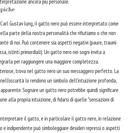
nterpretazione ancora più personale.
ipiche
i Carl Gustav Jung, il gatto nero può essere interpretato come
ella parte della nostra personalità che rifiutiamo o che non
te di noi. Può contenere sia aspetti negativi (paure, traumi
ssa, istinti primordiali). Un gatto nero nei sogni invita a
tegrarla per raggiungere una maggiore completezza.
steriose, trova nel gatto nero un suo messaggero perfetto. La
nell'oscurità lo rendono un simbolo dell'intuizione profonda,
a apparente. Sognare un gatto nero potrebbe quindi significare
 alla propria intuizione, di fidarsi di quelle "sensazioni di
terpretare il gatto, e in particolare il gatto nero, in relazione
io e indipendente può simboleggiare desideri repressi o aspetti