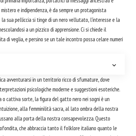
 di primaria importanza, portatrici di messaggi ancestrali e
 di mistero e indipendenza, è da sempre un protagonista
la sua pelliccia si tinge di un nero vellutato, l'interesse e la
escolandosi a un pizzico di apprensione. Ci si chiede il
vita di veglia, e persino se un tale incontro possa celare numeri
ica avventurarsi in un territorio ricco di sfumature, dove
nterpretazioni psicologiche moderne e suggestioni esoteriche.
 o cattiva sorte, la figura del gatto nero nei sogni è un
intuizione, alla femminilità sacra, al lato ombra della nostra
 bussano alla porta della nostra consapevolezza. Questo
ofondita, che abbraccia tanto il folklore italiano quanto le