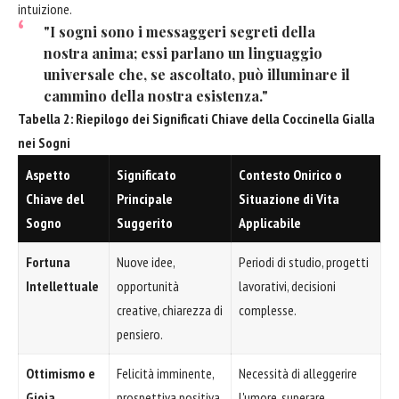
intuizione.
"I sogni sono i messaggeri segreti della
nostra anima; essi parlano un linguaggio
universale che, se ascoltato, può illuminare il
cammino della nostra esistenza."
Tabella 2: Riepilogo dei Significati Chiave della Coccinella Gialla
nei Sogni
Aspetto
Significato
Contesto Onirico o
Chiave del
Principale
Situazione di Vita
Sogno
Suggerito
Applicabile
Fortuna
Nuove idee,
Periodi di studio, progetti
Intellettuale
opportunità
lavorativi, decisioni
creative, chiarezza di
complesse.
pensiero.
Ottimismo e
Felicità imminente,
Necessità di alleggerire
Gioia
prospettiva positiva,
l'umore, superare