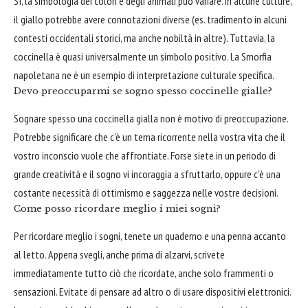
Sì, la simbologia dei colori e degli animali può variare. In alcune culture,
il giallo potrebbe avere connotazioni diverse (es. tradimento in alcuni
contesti occidentali storici, ma anche nobiltà in altre). Tuttavia, la
coccinella è quasi universalmente un simbolo positivo. La Smorfia
napoletana ne è un esempio di interpretazione culturale specifica.
Devo preoccuparmi se sogno spesso coccinelle gialle?
Sognare spesso una coccinella gialla non è motivo di preoccupazione.
Potrebbe significare che c'è un tema ricorrente nella vostra vita che il
vostro inconscio vuole che affrontiate. Forse siete in un periodo di
grande creatività e il sogno vi incoraggia a sfruttarlo, oppure c'è una
costante necessità di ottimismo e saggezza nelle vostre decisioni.
Come posso ricordare meglio i miei sogni?
Per ricordare meglio i sogni, tenete un quaderno e una penna accanto
al letto. Appena svegli, anche prima di alzarvi, scrivete
immediatamente tutto ciò che ricordate, anche solo frammenti o
sensazioni. Evitate di pensare ad altro o di usare dispositivi elettronici.