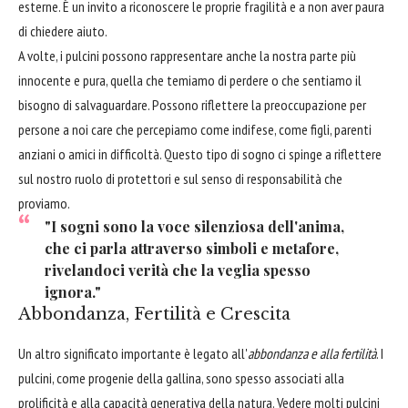
esterne. È un invito a riconoscere le proprie fragilità e a non aver paura
di chiedere aiuto.
A volte, i pulcini possono rappresentare anche la nostra parte più
innocente e pura, quella che temiamo di perdere o che sentiamo il
bisogno di salvaguardare. Possono riflettere la preoccupazione per
persone a noi care che percepiamo come indifese, come figli, parenti
anziani o amici in difficoltà. Questo tipo di sogno ci spinge a riflettere
sul nostro ruolo di protettori e sul senso di responsabilità che
proviamo.
"I sogni sono la voce silenziosa dell'anima,
che ci parla attraverso simboli e metafore,
rivelandoci verità che la veglia spesso
ignora."
Abbondanza, Fertilità e Crescita
Un altro significato importante è legato all'
abbondanza e alla fertilità
. I
pulcini, come progenie della gallina, sono spesso associati alla
prolificità e alla capacità generativa della natura. Vedere molti pulcini