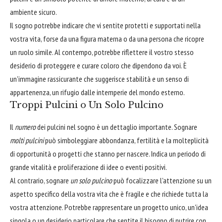
ambiente sicuro.
Il sogno potrebbe indicare che vi sentite protetti e supportati nella
vostra vita, forse da una figura materna o da una persona che ricopre
un ruolo simile. Al contempo, potrebbe riflettere il vostro stesso
desiderio di proteggere e curare coloro che dipendono da voi. È
un'immagine rassicurante che suggerisce stabilità e un senso di
appartenenza, un rifugio dalle intemperie del mondo esterno.
Troppi Pulcini o Un Solo Pulcino
Il
numero
dei pulcini nel sogno è un dettaglio importante. Sognare
molti pulcini
può simboleggiare abbondanza, fertilità e la molteplicità
di opportunità o progetti che stanno per nascere. Indica un periodo di
grande vitalità e proliferazione di idee o eventi positivi.
Al contrario, sognare
un solo pulcino
può focalizzare l'attenzione su un
aspetto specifico della vostra vita che è fragile e che richiede tutta la
vostra attenzione. Potrebbe rappresentare un progetto unico, un'idea
singola o un desiderio particolare che sentite il bisogno di nutrire con