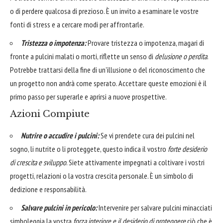
o di perdere qualcosa di prezioso. È un invito a esaminare le vostre
fonti di stress e a cercare modi per affrontarle.
Tristezza o impotenza:
Provare tristezza o impotenza, magari di
fronte a pulcini malati o morti, riflette un senso di
delusione o perdita
.
Potrebbe trattarsi della fine di un'illusione o del riconoscimento che
un progetto non andrà come sperato. Accettare queste emozioni è il
primo passo per superarle e aprirsi a nuove prospettive.
Azioni Compiute
Nutrire o accudire i pulcini:
Se vi prendete cura dei pulcini nel
sogno, li nutrite o li proteggete, questo indica il vostro
forte desiderio
di crescita e sviluppo
. Siete attivamente impegnati a coltivare i vostri
progetti, relazioni o la vostra crescita personale. È un simbolo di
dedizione e responsabilità.
Salvare pulcini in pericolo:
Intervenire per salvare pulcini minacciati
simboleggia la vostra
forza interiore e il desiderio di proteggere
ciò che è