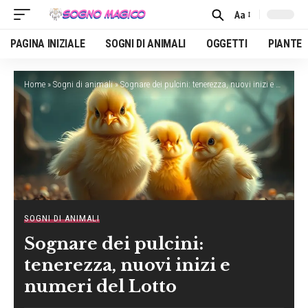
Aa
Font
Resizer
PAGINA INIZIALE
SOGNI DI ANIMALI
OGGETTI
PIANTE
Home
»
Sogni di animali
»
Sognare dei pulcini: tenerezza, nuovi inizi e numeri del Lotto
SOGNI DI ANIMALI
Sognare dei pulcini:
tenerezza, nuovi inizi e
numeri del Lotto