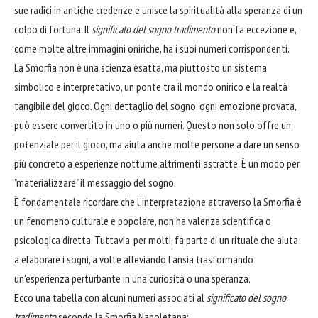
sue radici in antiche credenze e unisce la spiritualità alla speranza di un
colpo di fortuna. Il
significato del sogno tradimento
non fa eccezione e,
come molte altre immagini oniriche, ha i suoi numeri corrispondenti.
La Smorfia non è una scienza esatta, ma piuttosto un sistema
simbolico e interpretativo, un ponte tra il mondo onirico e la realtà
tangibile del gioco. Ogni dettaglio del sogno, ogni emozione provata,
può essere convertito in uno o più numeri. Questo non solo offre un
potenziale per il gioco, ma aiuta anche molte persone a dare un senso
più concreto a esperienze notturne altrimenti astratte. È un modo per
"materializzare" il messaggio del sogno.
È fondamentale ricordare che l'interpretazione attraverso la Smorfia è
un fenomeno culturale e popolare, non ha valenza scientifica o
psicologica diretta. Tuttavia, per molti, fa parte di un rituale che aiuta
a elaborare i sogni, a volte alleviando l'ansia trasformando
un'esperienza perturbante in una curiosità o una speranza.
Ecco una tabella con alcuni numeri associati al
significato del sogno
tradimento
secondo la Smorfia Napoletana: