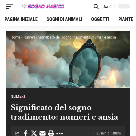
Aa
Font
Resizer
PAGINA INIZIALE
SOGNI DI ANIMALI
OGGETTI
PIANTE
Home
»
Numeri
»
Significato del sogno tradimento: numeri e ansia
NUMERI
Significato del sogno
tradimento: numeri e ansia
28 min di lettura