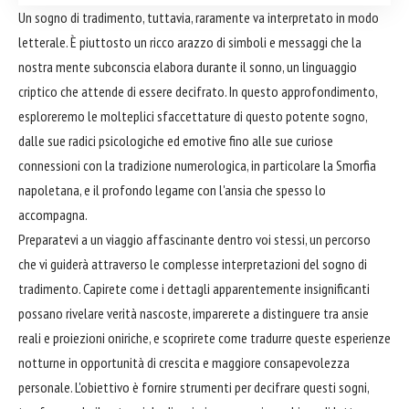
Un sogno di tradimento, tuttavia, raramente va interpretato in modo
letterale. È piuttosto un ricco arazzo di simboli e messaggi che la
nostra mente subconscia elabora durante il sonno, un linguaggio
criptico che attende di essere decifrato. In questo approfondimento,
esploreremo le molteplici sfaccettature di questo potente sogno,
dalle sue radici psicologiche ed emotive fino alle sue curiose
connessioni con la tradizione numerologica, in particolare la Smorfia
napoletana, e il profondo legame con l'ansia che spesso lo
accompagna.
Preparatevi a un viaggio affascinante dentro voi stessi, un percorso
che vi guiderà attraverso le complesse interpretazioni del sogno di
tradimento. Capirete come i dettagli apparentemente insignificanti
possano rivelare verità nascoste, imparerete a distinguere tra ansie
reali e proiezioni oniriche, e scoprirete come tradurre queste esperienze
notturne in opportunità di crescita e maggiore consapevolezza
personale. L'obiettivo è fornire strumenti per decifrare questi sogni,