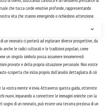
to di rilievo, suscitando curiosità e un desiderio pressante di
versale che tocca corde emotive profonde, rappresentando
a nostra vita che stanno emergendo o richiedono attenzione.
di un neonato ci porterà ad esplorare diverse prospettive, da
o anche le radici culturali e le tradizioni popolari, come
ome un singolo simbolo possa assumere innumerevoli
oni provate e della propria situazione personale. Non esiste
auto-scoperta che inizia proprio dall'analisi dettagliata di ciò
e la vostra mente vi invia. Attraverso questa guida, otterrete
cchi nuovi, imparando a connettere le immagini oniriche con la
el sogno di un neonato, può essere una tessera preziosa di un