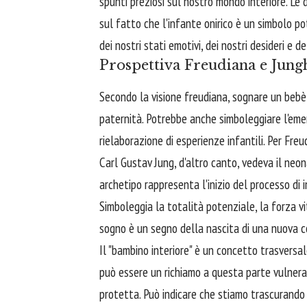
spunti preziosi sul nostro mondo interiore. Le 
sul fatto che l'infante onirico è un simbolo pote
dei nostri stati emotivi, dei nostri desideri e d
Prospettiva Freudiana e Jungh
Secondo la visione freudiana, sognare un beb
paternità. Potrebbe anche simboleggiare l'emerg
rielaborazione di esperienze infantili. Per Freud
Carl Gustav Jung, d'altro canto, vedeva il ne
archetipo rappresenta l'inizio del processo di 
Simboleggia la totalità potenziale, la forza vi
sogno è un segno della nascita di una nuova c
Il "bambino interiore" è un concetto trasversa
può essere un richiamo a questa parte vulnerab
protetta. Può indicare che stiamo trascurando i