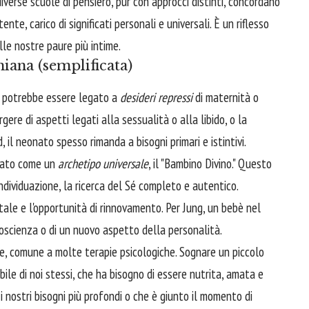
diverse scuole di pensiero, pur con approcci distinti, concordano
nte, carico di significati personali e universali. È un riflesso
elle nostre paure più intime.
iana (semplificata)
è potrebbe essere legato a
desideri repressi
di maternità o
ere di aspetti legati alla sessualità o alla libido, o la
, il neonato spesso rimanda a bisogni primari e istintivi.
onato come un
archetipo universale
, il "Bambino Divino." Questo
individuazione, la ricerca del Sé completo e autentico.
tale e l'opportunità di rinnovamento. Per Jung, un bebè nel
oscienza o di un nuovo aspetto della personalità.
le, comune a molte terapie psicologiche. Sognare un piccolo
ile di noi stessi, che ha bisogno di essere nutrita, amata e
 nostri bisogni più profondi o che è giunto il momento di