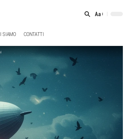
Aa
Font
Resizer
I SIAMO
CONTATTI
i