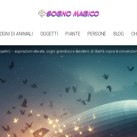
OGNI DI ANIMALI
OGGETTI
PIANTE
PERSONE
BLOG
CH
ppelin) – aspirazioni elevate, sogni grandiosi e desiderio di libertà sopra le convenzion