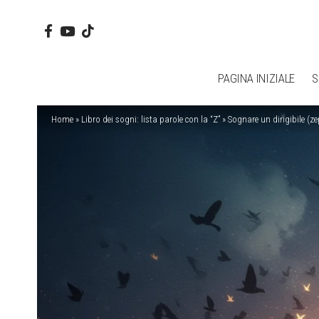
PAGINA INIZIALE
S
Home
»
Libro dei sogni: lista parole con la “Z”
»
Sognare un dirigibile (ze