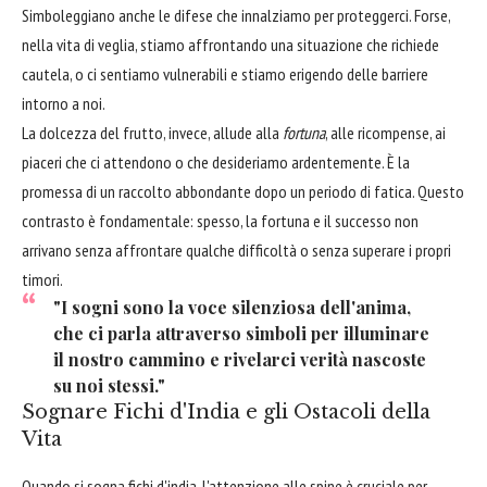
Simboleggiano anche le difese che innalziamo per proteggerci. Forse,
nella vita di veglia, stiamo affrontando una situazione che richiede
cautela, o ci sentiamo vulnerabili e stiamo erigendo delle barriere
intorno a noi.
La dolcezza del frutto, invece, allude alla
fortuna
, alle ricompense, ai
piaceri che ci attendono o che desideriamo ardentemente. È la
promessa di un raccolto abbondante dopo un periodo di fatica. Questo
contrasto è fondamentale: spesso, la fortuna e il successo non
arrivano senza affrontare qualche difficoltà o senza superare i propri
timori.
"I sogni sono la voce silenziosa dell'anima,
che ci parla attraverso simboli per illuminare
il nostro cammino e rivelarci verità nascoste
su noi stessi."
Sognare Fichi d'India e gli Ostacoli della
Vita
Quando si sogna fichi d'india, l'attenzione alle spine è cruciale per