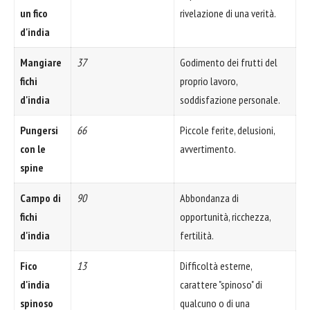
un fico
rivelazione di una verità.
d'india
Mangiare
37
Godimento dei frutti del
fichi
proprio lavoro,
d'india
soddisfazione personale.
Pungersi
66
Piccole ferite, delusioni,
con le
avvertimento.
spine
Campo di
90
Abbondanza di
fichi
opportunità, ricchezza,
d'india
fertilità.
Fico
13
Difficoltà esterne,
d'india
carattere "spinoso" di
spinoso
qualcuno o di una