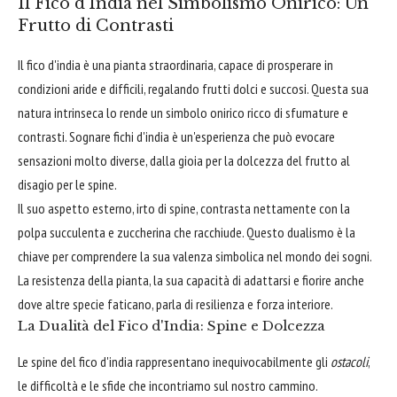
Il Fico d'India nel Simbolismo Onirico: Un
Frutto di Contrasti
Il fico d'india è una pianta straordinaria, capace di prosperare in
condizioni aride e difficili, regalando frutti dolci e succosi. Questa sua
natura intrinseca lo rende un simbolo onirico ricco di sfumature e
contrasti. Sognare fichi d'india è un'esperienza che può evocare
sensazioni molto diverse, dalla gioia per la dolcezza del frutto al
disagio per le spine.
Il suo aspetto esterno, irto di spine, contrasta nettamente con la
polpa succulenta e zuccherina che racchiude. Questo dualismo è la
chiave per comprendere la sua valenza simbolica nel mondo dei sogni.
La resistenza della pianta, la sua capacità di adattarsi e fiorire anche
dove altre specie faticano, parla di resilienza e forza interiore.
La Dualità del Fico d'India: Spine e Dolcezza
Le spine del fico d'india rappresentano inequivocabilmente gli
ostacoli
,
le difficoltà e le sfide che incontriamo sul nostro cammino.