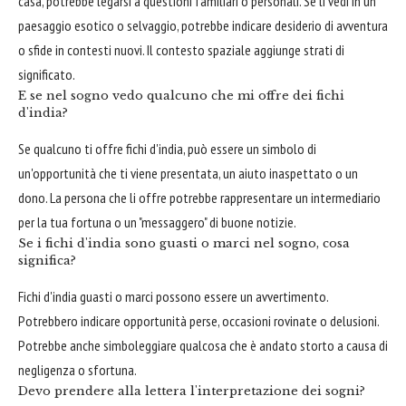
casa, potrebbe legarsi a questioni familiari o personali. Se li vedi in un
paesaggio esotico o selvaggio, potrebbe indicare desiderio di avventura
o sfide in contesti nuovi. Il contesto spaziale aggiunge strati di
significato.
E se nel sogno vedo qualcuno che mi offre dei fichi
d'india?
Se qualcuno ti offre fichi d'india, può essere un simbolo di
un'opportunità che ti viene presentata, un aiuto inaspettato o un
dono. La persona che li offre potrebbe rappresentare un intermediario
per la tua fortuna o un "messaggero" di buone notizie.
Se i fichi d'india sono guasti o marci nel sogno, cosa
significa?
Fichi d'india guasti o marci possono essere un avvertimento.
Potrebbero indicare opportunità perse, occasioni rovinate o delusioni.
Potrebbe anche simboleggiare qualcosa che è andato storto a causa di
negligenza o sfortuna.
Devo prendere alla lettera l'interpretazione dei sogni?