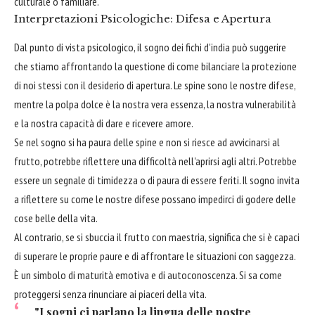
culturale o familiare.
Interpretazioni Psicologiche: Difesa e Apertura
Dal punto di vista psicologico, il sogno dei fichi d'india può suggerire
che stiamo affrontando la questione di come bilanciare la protezione
di noi stessi con il desiderio di apertura. Le spine sono le nostre difese,
mentre la polpa dolce è la nostra vera essenza, la nostra vulnerabilità
e la nostra capacità di dare e ricevere amore.
Se nel sogno si ha paura delle spine e non si riesce ad avvicinarsi al
frutto, potrebbe riflettere una difficoltà nell'aprirsi agli altri. Potrebbe
essere un segnale di timidezza o di paura di essere feriti. Il sogno invita
a riflettere su come le nostre difese possano impedirci di godere delle
cose belle della vita.
Al contrario, se si sbuccia il frutto con maestria, significa che si è capaci
di superare le proprie paure e di affrontare le situazioni con saggezza.
È un simbolo di maturità emotiva e di autoconoscenza. Si sa come
proteggersi senza rinunciare ai piaceri della vita.
"I sogni ci parlano la lingua delle nostre