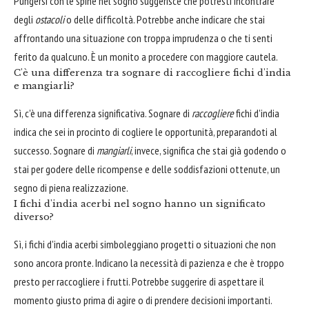
Pungersi con le spine nel sogno suggerisce che potresti incontrare
degli
ostacoli
o delle difficoltà. Potrebbe anche indicare che stai
affrontando una situazione con troppa imprudenza o che ti senti
ferito da qualcuno. È un monito a procedere con maggiore cautela.
C'è una differenza tra sognare di raccogliere fichi d'india
e mangiarli?
Sì, c'è una differenza significativa. Sognare di
raccogliere
fichi d'india
indica che sei in procinto di cogliere le opportunità, preparandoti al
successo. Sognare di
mangiarli
, invece, significa che stai già godendo o
stai per godere delle ricompense e delle soddisfazioni ottenute, un
segno di piena realizzazione.
I fichi d'india acerbi nel sogno hanno un significato
diverso?
Sì, i fichi d'india acerbi simboleggiano progetti o situazioni che non
sono ancora pronte. Indicano la necessità di pazienza e che è troppo
presto per raccogliere i frutti. Potrebbe suggerire di aspettare il
momento giusto prima di agire o di prendere decisioni importanti.