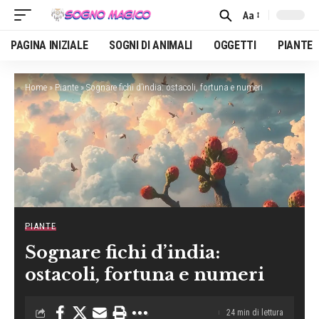
Aa
Font
Resizer
PAGINA INIZIALE
SOGNI DI ANIMALI
OGGETTI
PIANTE
Home
»
Piante
»
Sognare fichi d’india: ostacoli, fortuna e numeri
PIANTE
Sognare fichi d’india:
ostacoli, fortuna e numeri
24 min di lettura