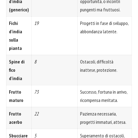
d'india
opportunità, o incontri
(generico)
pungenti ma fruttuosi.
Fichi
19
Progetti in fase di sviluppo,
d'india
abbondanza latente.
sulla
pianta
Spine di
8
Ostacoli, difficoltà
fico
inattese, protezione.
d'india
Frutto
73
Successo, fortuna in arrivo,
maturo
ricompensa meritata.
Frutto
22
Pazienza necessaria,
acerbo
progetti immaturi, attesa.
Sbucciare
5
Superamento di ostacoli,