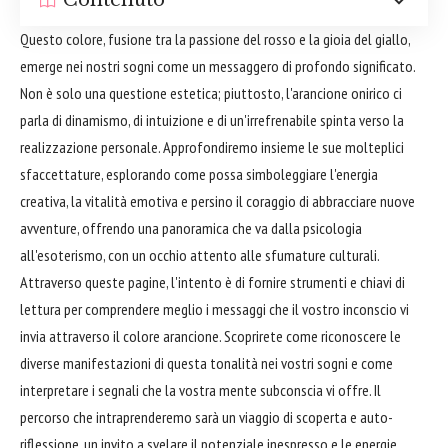
Contenuto
Questo colore, fusione tra la passione del rosso e la gioia del giallo,
emerge nei nostri sogni come un messaggero di profondo significato.
Non è solo una questione estetica; piuttosto, l'arancione onirico ci
parla di dinamismo, di intuizione e di un'irrefrenabile spinta verso la
realizzazione personale. Approfondiremo insieme le sue molteplici
sfaccettature, esplorando come possa simboleggiare l'energia
creativa, la vitalità emotiva e persino il coraggio di abbracciare nuove
avventure, offrendo una panoramica che va dalla psicologia
all'esoterismo, con un occhio attento alle sfumature culturali.
Attraverso queste pagine, l'intento è di fornire strumenti e chiavi di
lettura per comprendere meglio i messaggi che il vostro inconscio vi
invia attraverso il colore arancione. Scoprirete come riconoscere le
diverse manifestazioni di questa tonalità nei vostri sogni e come
interpretare i segnali che la vostra mente subconscia vi offre. Il
percorso che intraprenderemo sarà un viaggio di scoperta e auto-
riflessione, un invito a svelare il potenziale inespresso e le energie