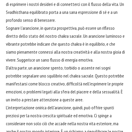
di esprimere i nostri desideri e di connetterci con il flusso della vita. Un
Svadhisthana equilibrato porta a una sana espressione di sé e a un
profondo senso di benessere.
Sognare l'arancione, in questa prospettiva, può essere un riflesso
diretto dello stato del nostro chakra sacrale. Un arancione luminoso e
vibrante potrebbe indicare che questo chakra è in equilibrio, e che
siamo pienamente connessi alla nostra creatività e alla nostra gioia di
vivere. Suggerisce un sano flusso di energia emotiva.
D'altra parte, un arancione spento, torbido o assente nei sogni
potrebbe segnalare uno squilibrio nel chakra sacrale. Questo potrebbe
manifestarsi come blocco creativo, difficoltà nell'esprimere le proprie
emozioni, o problemi legati alla sfera del piacere e della sessualità. È
un invito a prestare attenzione a queste aree.
L'interpretazione onirica dell'arancione, quindi, può offrire spunti
preziosi per la nostra crescita spirituale ed emotiva. Ci spinge a
considerare non solo ciò che accade nella nostra vita esteriore, ma
anche il nostro mondo interiore. È un richiamo a riequilibrare le nostre