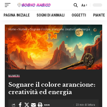
Aa
Font
Resizer
PAGINA INIZIALE
SOGNI DI ANIMALI
OGGETTI
PIANTE
Home
»
Numeri
»
Sognare il colore arancione: creatività ed energia
NUMERI
Sognare il colore arancione:
creatività ed energia
23 min di lettura