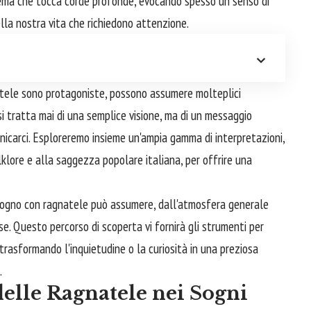
tema che tocca corde profonde, evocando spesso un senso di
della nostra vita che richiedono attenzione.
gnatele sono protagoniste, possono assumere molteplici
n si tratta mai di una semplice visione, ma di un messaggio
unicarci. Esploreremo insieme un'ampia gamma di interpretazioni,
lklore e alla saggezza popolare italiana, per offrire una
sogno con ragnatele può assumere, dall'atmosfera generale
sse. Questo percorso di scoperta vi fornirà gli strumenti per
, trasformando l'inquietudine o la curiosità in una preziosa
.
elle Ragnatele nei Sogni