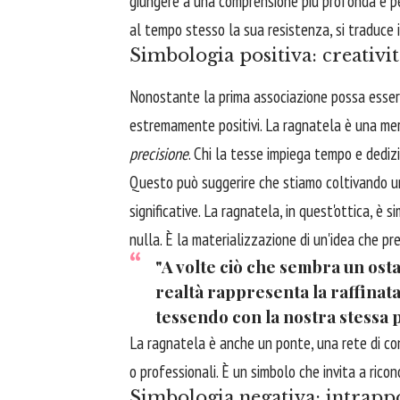
giungere a una comprensione più profonda e per
al tempo stesso la sua resistenza, si traduce 
Simbologia positiva: creativi
Nonostante la prima associazione possa esser
estremamente positivi. La ragnatela è una mer
precisione
. Chi la tesse impiega tempo e dediz
Questo può suggerire che stiamo coltivando un
significative. La ragnatela, in quest'ottica, è s
nulla. È la materializzazione di un'idea che p
"A volte ciò che sembra un osta
realtà rappresenta la raffinat
tessendo con la nostra stessa 
La ragnatela è anche un ponte, una rete di conn
o professionali. È un simbolo che invita a rico
Simbologia negativa: intrap