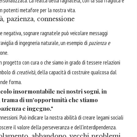
sonalizzata. La realtà della ragnatela, con la sua fragilità e
in potenti metafore per la nostra vita.
tà, pazienza, connessione
e negativa, sognare ragnatele può veicolare messaggi
aviglia di ingegneria naturale, un esempio di
pazienza e
ione.
 progetto con cura o che siamo in grado di tessere relazioni
imbolo di
creatività
, della capacità di costruire qualcosa dal
rende forma.
colo insormontabile nei nostri sogni, in
a trama di un'opportunità che stiamo
pazienza e ingegno."
essioni. Può indicare la nostra abilità di creare legami sociali
noscere il valore della perseveranza e dell'interdipendenza.
polamento, abbandono, vecchi problemi