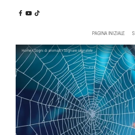
PAGINA INIZIALE
S
Home
»
Sogni di animali
»
Sognare ragnatele