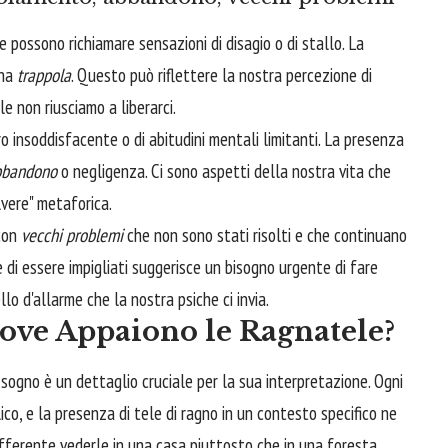
 possono richiamare sensazioni di disagio o di stallo. La
una
trappola
. Questo può riflettere la nostra percezione di
e non riusciamo a liberarci.
ro insoddisfacente o di abitudini mentali limitanti. La presenza
bbandono
o negligenza. Ci sono aspetti della nostra vita che
vere" metaforica.
 con
vecchi problemi
che non sono stati risolti e che continuano
 di essere impigliati suggerisce un bisogno urgente di fare
llo d'allarme che la nostra psiche ci invia.
Dove Appaiono le Ragnatele?
 sogno è un dettaglio cruciale per la sua interpretazione. Ogni
co, e la presenza di tele di ragno in un contesto specifico ne
ifferente vederle in una casa piuttosto che in una foresta.