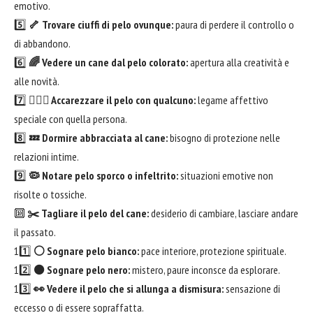
emotivo.
5️⃣
🦴 Trovare ciuffi di pelo ovunque:
paura di perdere il controllo o
di abbandono.
6️⃣
🌈 Vedere un cane dal pelo colorato:
apertura alla creatività e
alle novità.
7️⃣
👩‍❤️‍👨 Accarezzare il pelo con qualcuno:
legame affettivo
speciale con quella persona.
8️⃣
💤 Dormire abbracciata al cane:
bisogno di protezione nelle
relazioni intime.
9️⃣
🦠 Notare pelo sporco o infeltrito:
situazioni emotive non
risolte o tossiche.
🔟
✂️ Tagliare il pelo del cane:
desiderio di cambiare, lasciare andare
il passato.
11️⃣
⚪ Sognare pelo bianco:
pace interiore, protezione spirituale.
12️⃣
⚫ Sognare pelo nero:
mistero, paure inconsce da esplorare.
13️⃣
👀 Vedere il pelo che si allunga a dismisura:
sensazione di
eccesso o di essere sopraffatta.