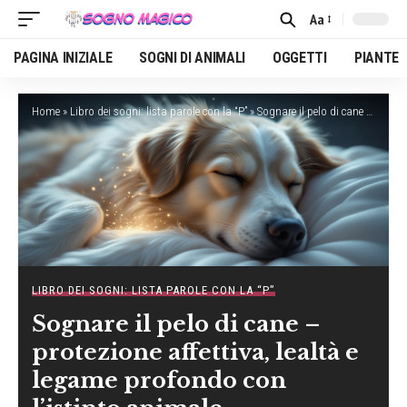
Aa
Font
Resizer
PAGINA INIZIALE
SOGNI DI ANIMALI
OGGETTI
PIANTE
Home
»
Libro dei sogni: lista parole con la “P”
»
Sognare il pelo di cane – protezione affettiva, lealtà e legame profondo con l’istinto animale
LIBRO DEI SOGNI: LISTA PAROLE CON LA “P”
Sognare il pelo di cane –
protezione affettiva, lealtà e
legame profondo con