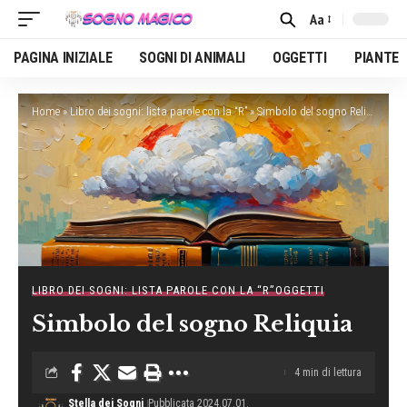
Aa
Font
Resizer
PAGINA INIZIALE
SOGNI DI ANIMALI
OGGETTI
PIANTE
Home
»
Libro dei sogni: lista parole con la “R”
»
Simbolo del sogno Reliquia
LIBRO DEI SOGNI: LISTA PAROLE CON LA “R”
OGGETTI
Simbolo del sogno Reliquia
4 min di lettura
Stella dei Sogni
Pubblicata 2024.07.01.