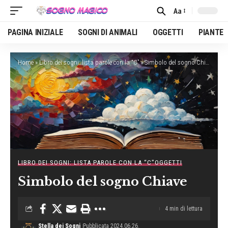
Aa
Font
Resizer
PAGINA INIZIALE
SOGNI DI ANIMALI
OGGETTI
PIANTE
Home
»
Libro dei sogni: lista parole con la “C”
»
Simbolo del sogno Chiave
LIBRO DEI SOGNI: LISTA PAROLE CON LA “C”
OGGETTI
Simbolo del sogno Chiave
4 min di lettura
Stella dei Sogni
Pubblicata 2024.06.26.