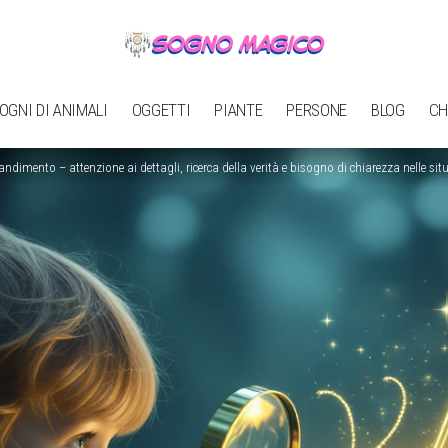
OGNI DI ANIMALI
OGGETTI
PIANTE
PERSONE
BLOG
CH
ndimento – attenzione ai dettagli, ricerca della verità e bisogno di chiarezza nelle sit