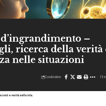
 d’ingrandimento –
li, ricerca della verità 
za nelle situazioni
Condividere
13 m
costi e verità nella vita.