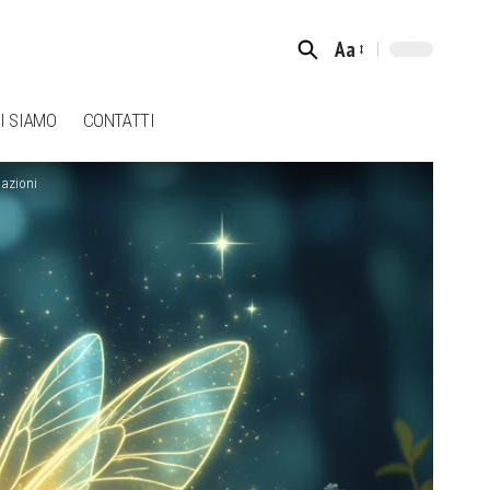
Aa
Font
Resizer
I SIAMO
CONTATTI
uazioni