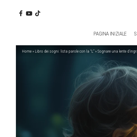
PAGINA INIZIALE
S
Home
»
Libro dei sogni: lista parole con la “L”
»
Sognare una lente d’ingra