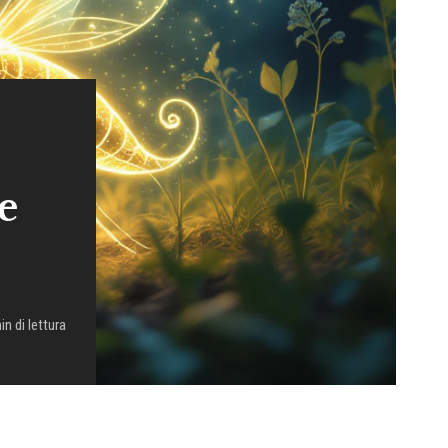
e
in di lettura