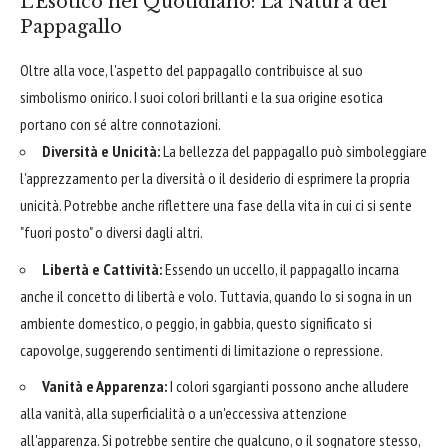
L'Esotico nel Quotidiano: La Natura del
Pappagallo
Oltre alla voce, l'aspetto del pappagallo contribuisce al suo
simbolismo onirico. I suoi colori brillanti e la sua origine esotica
portano con sé altre connotazioni.
Diversità e Unicità:
La bellezza del pappagallo può simboleggiare
l'apprezzamento per la diversità o il desiderio di esprimere la propria
unicità. Potrebbe anche riflettere una fase della vita in cui ci si sente
"fuori posto" o diversi dagli altri.
Libertà e Cattività:
Essendo un uccello, il pappagallo incarna
anche il concetto di libertà e volo. Tuttavia, quando lo si sogna in un
ambiente domestico, o peggio, in gabbia, questo significato si
capovolge, suggerendo sentimenti di limitazione o repressione.
Vanità e Apparenza:
I colori sgargianti possono anche alludere
alla vanità, alla superficialità o a un'eccessiva attenzione
all'apparenza. Si potrebbe sentire che qualcuno, o il sognatore stesso,