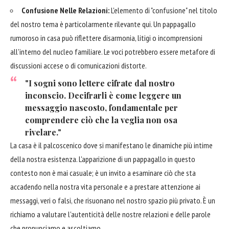
Confusione Nelle Relazioni:
L'elemento di "confusione" nel titolo
del nostro tema è particolarmente rilevante qui. Un pappagallo
rumoroso in casa può riflettere disarmonia, litigi o incomprensioni
all'interno del nucleo familiare. Le voci potrebbero essere metafore di
discussioni accese o di comunicazioni distorte.
"I sogni sono lettere cifrate dal nostro
inconscio. Decifrarli è come leggere un
messaggio nascosto, fondamentale per
comprendere ciò che la veglia non osa
rivelare."
La casa è il palcoscenico dove si manifestano le dinamiche più intime
della nostra esistenza. L'apparizione di un pappagallo in questo
contesto non è mai casuale; è un invito a esaminare ciò che sta
accadendo nella nostra vita personale e a prestare attenzione ai
messaggi, veri o falsi, che risuonano nel nostro spazio più privato. È un
richiamo a valutare l'autenticità delle nostre relazioni e delle parole
che pronunciamo e ascoltiamo.