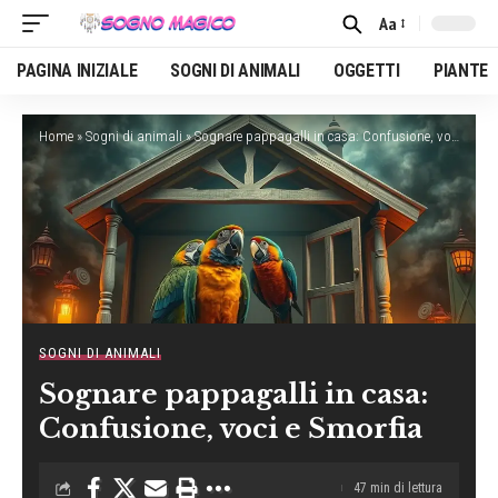
Aa
Font
Resizer
PAGINA INIZIALE
SOGNI DI ANIMALI
OGGETTI
PIANTE
Home
»
Sogni di animali
»
Sognare pappagalli in casa: Confusione, voci e Smorfia
SOGNI DI ANIMALI
Sognare pappagalli in casa:
Confusione, voci e Smorfia
47 min di lettura