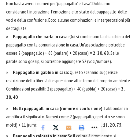
Non basta avere i numeri per "pappagallo" e "casa". Dobbiamo
considerare l'interazione, l'emozione e lo stato del pappagallo, delle
voci e della confusione. Ecco alcune combinazioni e interpretazioni più
dettagliate:
Pappagallo che parla in casa:
Qui si combinano la chiacchiera del
pappagallo con la comunicazione in casa. Un'associazione potrebbe
essere 2 (pappagallo) + 68 (parlare) + 20 (casa) =
2, 20, 68
. Se le
parole sono gossip, si potrebbe aggiungere 52 (voci/rumore).
Pappagallo in gabbia in casa:
Questo scenario suggerisce
restrizione della libertà di espressione all'interno del proprio ambiente.
Combinazioni possibili: 2 (pappagallo) + 40 (gabbia) + 20 (casa) =
2,
20, 40
.
Molti pappagalli in casa (rumore e confusione):
L'abbondanza
amplifica il significato. Numeri come 2 (pappagallo, ripetuto se sono
molti) + 11 (rumore) + 75 (confusione) + 20 (casa) =
2, 11, 20, 75
.
Pappagallo colorato in casa:
Se il colore è prominente, si