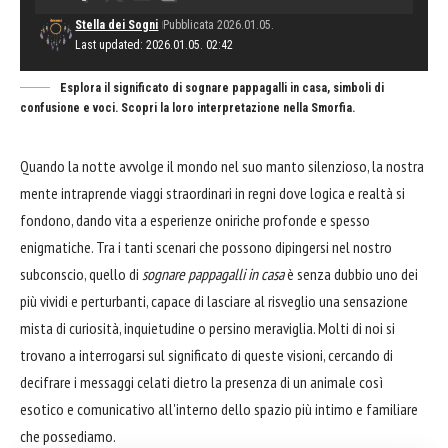
Stella dei Sogni
Pubblicata 2026.01.05.
Last updated: 2026.01.05. 02:42
Esplora il significato di sognare pappagalli in casa, simboli di
confusione e voci. Scopri la loro interpretazione nella Smorfia.
Quando la notte avvolge il mondo nel suo manto silenzioso, la nostra
mente intraprende viaggi straordinari in regni dove logica e realtà si
fondono, dando vita a esperienze oniriche profonde e spesso
enigmatiche. Tra i tanti scenari che possono dipingersi nel nostro
subconscio, quello di
sognare pappagalli in casa
è senza dubbio uno dei
più vividi e perturbanti, capace di lasciare al risveglio una sensazione
mista di curiosità, inquietudine o persino meraviglia. Molti di noi si
trovano a interrogarsi sul significato di queste visioni, cercando di
decifrare i messaggi celati dietro la presenza di un animale così
esotico e comunicativo all'interno dello spazio più intimo e familiare
che possediamo.