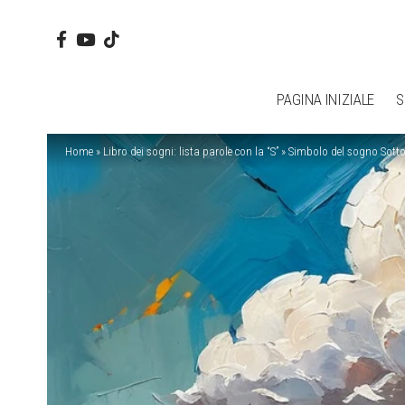
PAGINA INIZIALE
S
Home
»
Libro dei sogni: lista parole con la “S”
»
Simbolo del sogno Sott