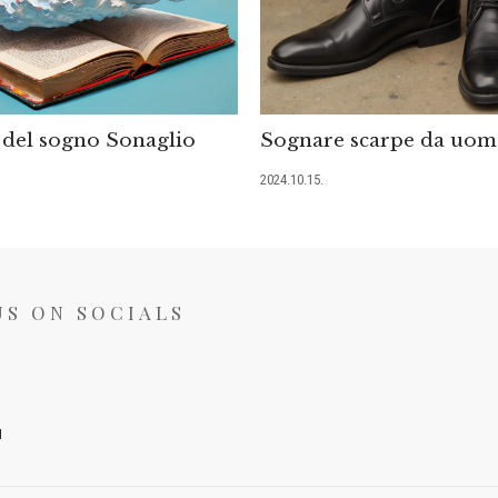
del sogno Sonaglio
Sognare scarpe da uo
2024.10.15.
US ON SOCIALS
I