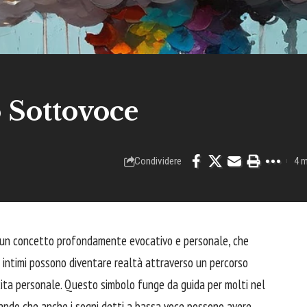
 Sottovoce
Condividere
4 m
 un concetto profondamente evocativo e personale, che
più intimi possono diventare realtà attraverso un percorso
cita personale. Questo simbolo funge da guida per molti nel
rdando che anche i sogni detti a bassa voce possono avere