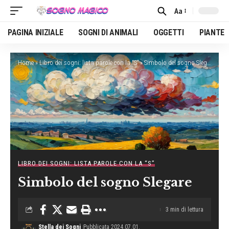
Aa
Font
Resizer
PAGINA INIZIALE
SOGNI DI ANIMALI
OGGETTI
PIANTE
Home
»
Libro dei sogni: lista parole con la “S”
»
Simbolo del sogno Slegare
LIBRO DEI SOGNI: LISTA PAROLE CON LA “S”
Simbolo del sogno Slegare
3 min di lettura
Stella dei Sogni
Pubblicata 2024.07.01.