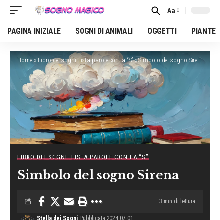
Aa
Font
Resizer
PAGINA INIZIALE
SOGNI DI ANIMALI
OGGETTI
PIANTE
Home
»
Libro dei sogni: lista parole con la “S”
»
Simbolo del sogno Sirena
LIBRO DEI SOGNI: LISTA PAROLE CON LA “S”
Simbolo del sogno Sirena
3 min di lettura
Stella dei Sogni
Pubblicata 2024.07.01.