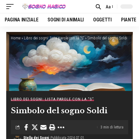
Aa
Font
Resizer
PAGINA INIZIALE
SOGNI DI ANIMALI
OGGETTI
PIANTE
Home
»
Libro dei sogni: lista parole con la “S”
»
Simbolo del sogno Soldi
LIBRO DEI SOGNI: LISTA PAROLE CON LA “S”
Simbolo del sogno Soldi
3 min di lettura
Stella dei Sogni
Pubblicata 2024.07.01.