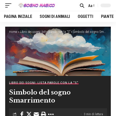
Aa
Font
Resizer
PAGINA INIZIALE
SOGNI DI ANIMALI
OGGETTI
PIANTE
Home
»
Libro dei sogni: lista parole con la “S”
»
Simbolo del sogno Smarrimento
LIBRO DEI SOGNI: LISTA PAROLE CON LA “S”
Simbolo del sogno
Smarrimento
3 min di lettura