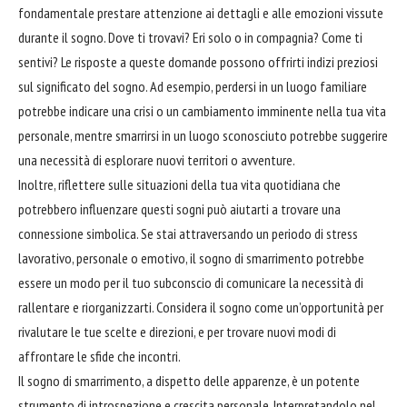
fondamentale prestare attenzione ai dettagli e alle emozioni vissute
durante il sogno. Dove ti trovavi? Eri solo o in compagnia? Come ti
sentivi? Le risposte a queste domande possono offrirti indizi preziosi
sul significato del sogno. Ad esempio, perdersi in un luogo familiare
potrebbe indicare una crisi o un cambiamento imminente nella tua vita
personale, mentre smarrirsi in un luogo sconosciuto potrebbe suggerire
una necessità di esplorare nuovi territori o avventure.
Inoltre, riflettere sulle situazioni della tua vita quotidiana che
potrebbero influenzare questi sogni può aiutarti a trovare una
connessione simbolica. Se stai attraversando un periodo di stress
lavorativo, personale o emotivo, il sogno di smarrimento potrebbe
essere un modo per il tuo subconscio di comunicare la necessità di
rallentare e riorganizzarti. Considera il sogno come un’opportunità per
rivalutare le tue scelte e direzioni, e per trovare nuovi modi di
affrontare
le sfide che incontri.
Il sogno di smarrimento, a dispetto delle apparenze, è un potente
strumento di introspezione e crescita personale. Interpretandolo nel