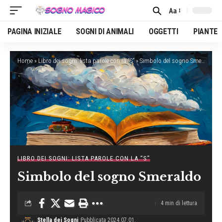
Aa
Font
Resizer
PAGINA INIZIALE
SOGNI DI ANIMALI
OGGETTI
PIANTE
Home
»
Libro dei sogni: lista parole con la “S”
»
Simbolo del sogno Smeraldo
LIBRO DEI SOGNI: LISTA PAROLE CON LA “S”
Simbolo del sogno Smeraldo
4 min di lettura
Stella dei Sogni
Pubblicata 2024.07.01.