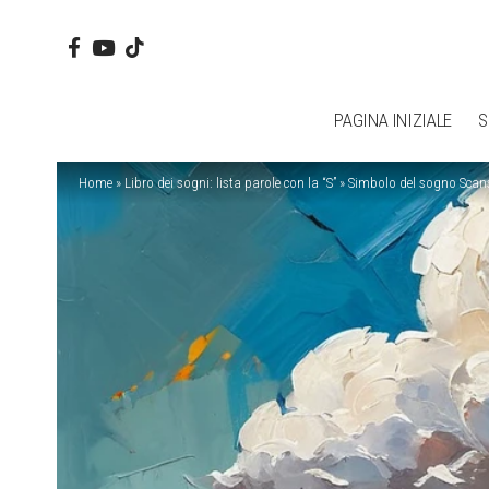
PAGINA INIZIALE
S
Home
»
Libro dei sogni: lista parole con la “S”
»
Simbolo del sogno Scan