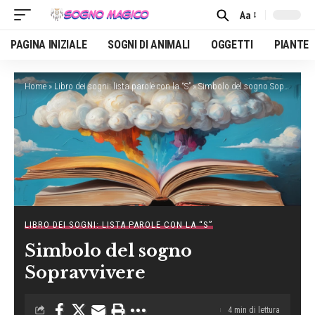
Aa
Font
Resizer
PAGINA INIZIALE
SOGNI DI ANIMALI
OGGETTI
PIANTE
Home
»
Libro dei sogni: lista parole con la “S”
»
Simbolo del sogno Sopravvivere
LIBRO DEI SOGNI: LISTA PAROLE CON LA “S”
Simbolo del sogno
Sopravvivere
4 min di lettura