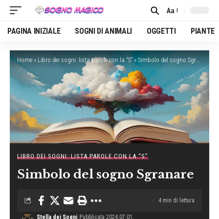
Aa
Font
Resizer
PAGINA INIZIALE
SOGNI DI ANIMALI
OGGETTI
PIANTE
Home
»
Libro dei sogni: lista parole con la “S”
»
Simbolo del sogno Sgranare
LIBRO DEI SOGNI: LISTA PAROLE CON LA “S”
Simbolo del sogno Sgranare
4 min di lettura
Stella dei Sogni
Pubblicata 2024.07.01.