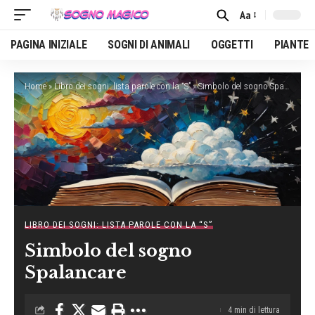
Aa
Font
Resizer
PAGINA INIZIALE
SOGNI DI ANIMALI
OGGETTI
PIANTE
Home
»
Libro dei sogni: lista parole con la “S”
»
Simbolo del sogno Spalancare
LIBRO DEI SOGNI: LISTA PAROLE CON LA “S”
Simbolo del sogno
Spalancare
4 min di lettura