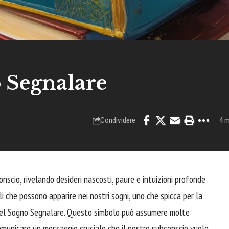
 Segnalare
Condividere
4 m
onscio, rivelando desideri nascosti, paure e intuizioni profonde
oli che possono apparire nei nostri sogni, uno che spicca per la
o del Sogno Segnalare. Questo simbolo può assumere molte
comunicare un messaggio cruciale che il nostro subconscio vuole