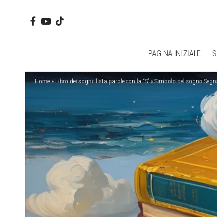
PAGINA INIZIALE
S
Home
»
Libro dei sogni: lista parole con la “S”
»
Simbolo del sogno Segn