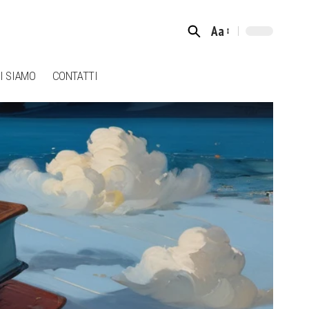
Aa
Font
Resizer
I SIAMO
CONTATTI