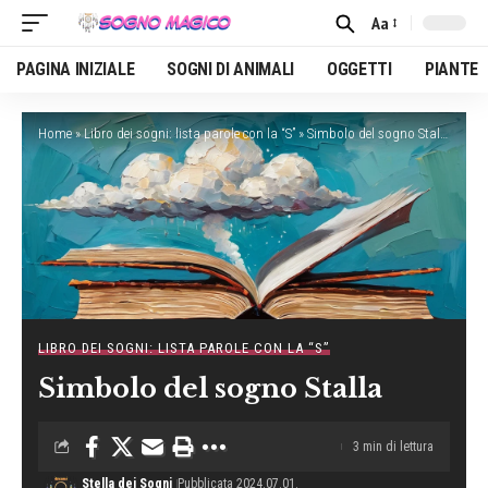
Aa
Font
Resizer
PAGINA INIZIALE
SOGNI DI ANIMALI
OGGETTI
PIANTE
Home
»
Libro dei sogni: lista parole con la “S”
»
Simbolo del sogno Stalla
LIBRO DEI SOGNI: LISTA PAROLE CON LA “S”
Simbolo del sogno Stalla
3 min di lettura
Stella dei Sogni
Pubblicata 2024.07.01.