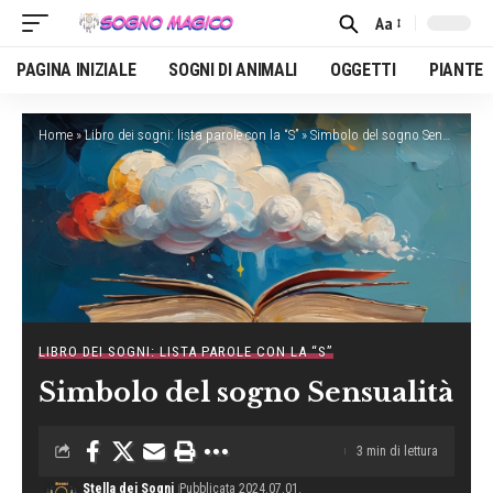
Aa
Font
Resizer
PAGINA INIZIALE
SOGNI DI ANIMALI
OGGETTI
PIANTE
Home
»
Libro dei sogni: lista parole con la “S”
»
Simbolo del sogno Sensualità
LIBRO DEI SOGNI: LISTA PAROLE CON LA “S”
Simbolo del sogno Sensualità
3 min di lettura
Stella dei Sogni
Pubblicata 2024.07.01.