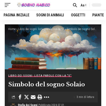
Aa
Font
Resizer
PAGINA INIZIALE
SOGNI DI ANIMALI
OGGETTI
PIANTE
Home
»
Libro dei sogni: lista parole con la “S”
»
Simbolo del sogno Solaio
LIBRO DEI SOGNI: LISTA PAROLE CON LA “S”
Simbolo del sogno Solaio
3 min di lettura
Stella dei Sogni
Pubblicata 2024.07.01.