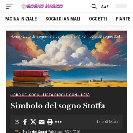
Aa
Font
Resizer
PAGINA INIZIALE
SOGNI DI ANIMALI
OGGETTI
PIANTE
Home
»
Libro dei sogni: lista parole con la “S”
»
Simbolo del sogno Stoffa
LIBRO DEI SOGNI: LISTA PAROLE CON LA “S”
Simbolo del sogno Stoffa
4 min di lettura
Stella dei Sogni
Pubblicata 2024.07.01.