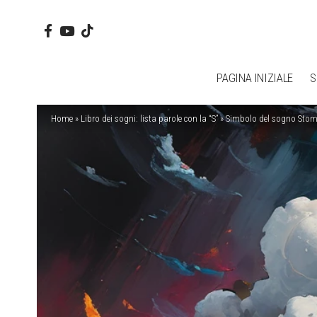
PAGINA INIZIALE
S
Home
»
Libro dei sogni: lista parole con la “S”
»
Simbolo del sogno Sto