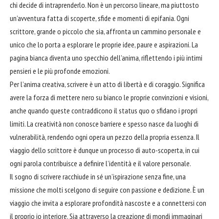
chi decide di intraprenderlo. Non è un percorso lineare, ma piuttosto
un’avventura fatta di scoperte, sfide e momenti di epifania. Ogni
scrittore, grande o piccolo che sia, affronta un cammino personale e
unico che lo porta a esplorare le proprie idee, paure e aspirazioni. La
pagina bianca diventa uno specchio dell’anima, riflettendo i più intimi
pensieri e le più profonde emozioni.
Per l’anima creativa, scrivere è un atto di libertà e di coraggio. Significa
avere la forza di mettere nero su
bianco
le proprie convinzioni e visioni,
anche quando queste contraddicono il status quo o sfidano i propri
limiti. La creatività non conosce barriere e spesso nasce da luoghi di
vulnerabilità, rendendo ogni opera un pezzo della propria essenza. Il
viaggio dello scrittore è dunque un processo di auto-scoperta, in cui
ogni parola contribuisce a definire l’identità e il valore personale.
Il sogno di scrivere racchiude in sé un’ispirazione senza fine, una
missione che molti scelgono di seguire con passione e dedizione. È un
viaggio che invita a esplorare profondità nascoste e a connettersi con
il proprio io interiore. Sia attraverso la creazione di mondi immaginari