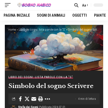
Aa
Font
Resizer
PAGINA INIZIALE
SOGNI DI ANIMALI
OGGETTI
PIANTE
Home
»
Libro dei sogni: lista parole con la “S”
»
Simbolo del sogno Scrivere
LIBRO DEI SOGNI: LISTA PAROLE CON LA “S”
Simbolo del sogno Scrivere
4 min di lettura
Stella dei Sogni
Pubblicata 2024.07.01.