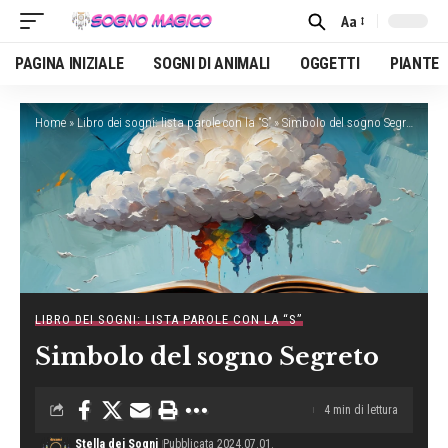
Aa
Font
Resizer
PAGINA INIZIALE
SOGNI DI ANIMALI
OGGETTI
PIANTE
Home
»
Libro dei sogni: lista parole con la “S”
»
Simbolo del sogno Segreto
LIBRO DEI SOGNI: LISTA PAROLE CON LA “S”
Simbolo del sogno Segreto
4 min di lettura
Stella dei Sogni
Pubblicata 2024.07.01.