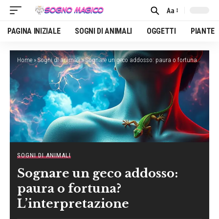
Aa
Font
Resizer
PAGINA INIZIALE
SOGNI DI ANIMALI
OGGETTI
PIANTE
Home
»
Sogni di animali
»
Sognare un geco addosso: paura o fortuna? L’interpretazione
SOGNI DI ANIMALI
Sognare un geco addosso:
paura o fortuna?
L’interpretazione