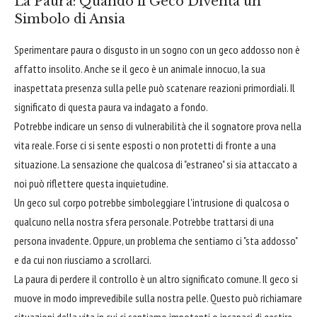
La Paura: Quando il Geco Diventa un
Simbolo di Ansia
Sperimentare paura o disgusto in un sogno con un geco addosso non è
affatto insolito. Anche se il geco è un animale innocuo, la sua
inaspettata presenza sulla pelle può scatenare reazioni primordiali. Il
significato di questa paura va indagato a fondo.
Potrebbe indicare un senso di vulnerabilità che il sognatore prova nella
vita reale. Forse ci si sente esposti o non protetti di fronte a una
situazione. La sensazione che qualcosa di "estraneo" si sia attaccato a
noi può riflettere questa inquietudine.
Un geco sul corpo potrebbe simboleggiare l'intrusione di qualcosa o
qualcuno nella nostra sfera personale. Potrebbe trattarsi di una
persona invadente. Oppure, un problema che sentiamo ci "sta addosso"
e da cui non riusciamo a scrollarci.
La paura di perdere il controllo è un altro significato comune. Il geco si
muove in modo imprevedibile sulla nostra pelle. Questo può richiamare
situazioni della vita in cui ci sentiamo impotenti o incapaci di gestire