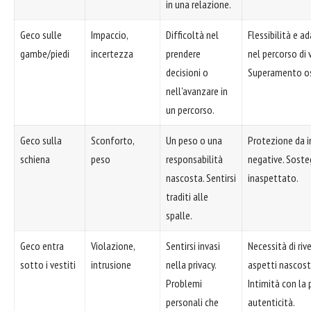
in una relazione.
Geco sulle
Impaccio,
Difficoltà nel
Flessibilità e a
gambe/piedi
incertezza
prendere
nel percorso di v
decisioni o
Superamento os
nell'avanzare in
un percorso.
Geco sulla
Sconforto,
Un peso o una
Protezione da i
schiena
peso
responsabilità
negative. Sost
nascosta. Sentirsi
inaspettato.
traditi alle
spalle.
Geco entra
Violazione,
Sentirsi invasi
Necessità di riv
sotto i vestiti
intrusione
nella privacy.
aspetti nascosti
Problemi
Intimità con la 
personali che
autenticità.