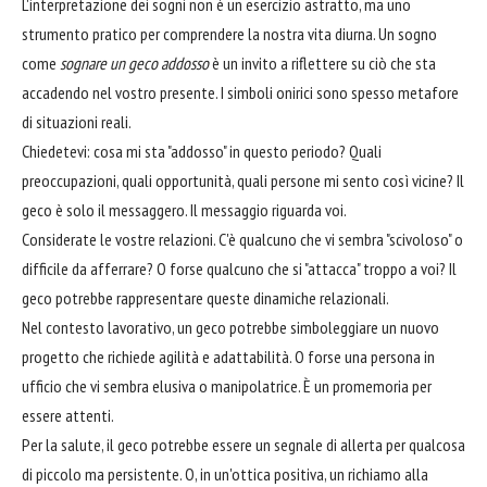
L'interpretazione dei sogni non è un esercizio astratto, ma uno
strumento pratico per comprendere la nostra vita diurna. Un sogno
come
sognare un geco addosso
è un invito a riflettere su ciò che sta
accadendo nel vostro presente. I simboli onirici sono spesso metafore
di situazioni reali.
Chiedetevi: cosa mi sta "addosso" in questo periodo? Quali
preoccupazioni, quali opportunità, quali persone mi sento così vicine? Il
geco è solo il messaggero. Il messaggio riguarda voi.
Considerate le vostre relazioni. C'è qualcuno che vi sembra "scivoloso" o
difficile da afferrare? O forse qualcuno che si "attacca" troppo a voi? Il
geco potrebbe rappresentare queste dinamiche relazionali.
Nel contesto lavorativo, un geco potrebbe simboleggiare un nuovo
progetto che richiede agilità e adattabilità. O forse una persona in
ufficio che vi sembra elusiva o manipolatrice. È un promemoria per
essere attenti.
Per la salute, il geco potrebbe essere un segnale di allerta per qualcosa
di piccolo ma persistente. O, in un'ottica positiva, un richiamo alla