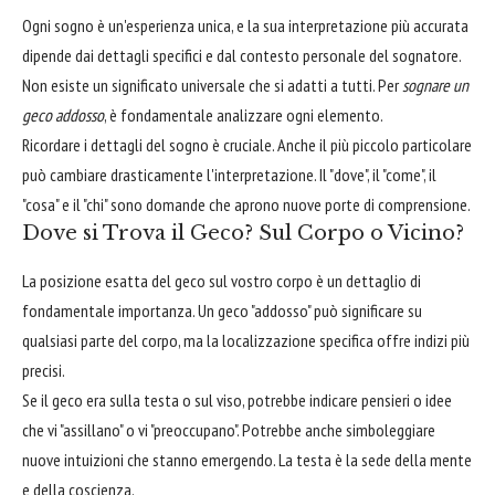
Ogni sogno è un'esperienza unica, e la sua interpretazione più accurata
dipende dai dettagli specifici e dal contesto personale del sognatore.
Non esiste un significato universale che si adatti a tutti. Per
sognare un
geco addosso
, è fondamentale analizzare ogni elemento.
Ricordare i dettagli del sogno è cruciale. Anche il più piccolo particolare
può cambiare drasticamente l'interpretazione. Il "dove", il "come", il
"cosa" e il "chi" sono domande che aprono nuove porte di comprensione.
Dove si Trova il Geco? Sul Corpo o Vicino?
La posizione esatta del geco sul vostro corpo è un dettaglio di
fondamentale importanza. Un geco "addosso" può significare su
qualsiasi parte del corpo, ma la localizzazione specifica offre indizi più
precisi.
Se il geco era sulla testa o sul viso, potrebbe indicare pensieri o idee
che vi "assillano" o vi "preoccupano". Potrebbe anche simboleggiare
nuove intuizioni che stanno emergendo. La testa è la sede della mente
e della coscienza.