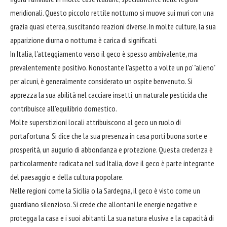
meridionali. Questo piccolo rettile notturno si muove sui muri con una
grazia quasi eterea, suscitando reazioni diverse. In molte culture, la sua
apparizione diurna o notturna è carica di significati.
In Italia, l'atteggiamento verso il geco è spesso ambivalente, ma
prevalentemente positivo. Nonostante l'aspetto a volte un po' "alieno"
per alcuni, è generalmente considerato un ospite benvenuto. Si
apprezza la sua abilità nel cacciare insetti, un naturale pesticida che
contribuisce all'equilibrio domestico.
Molte superstizioni locali attribuiscono al geco un ruolo di
portafortuna. Si dice che la sua presenza in casa porti buona sorte e
prosperità, un augurio di abbondanza e protezione. Questa credenza è
particolarmente radicata nel sud Italia, dove il geco è parte integrante
del paesaggio e della cultura popolare.
Nelle regioni come la Sicilia o la Sardegna, il geco è visto come un
guardiano silenzioso. Si crede che allontani le energie negative e
protegga la casa e i suoi abitanti. La sua natura elusiva e la capacità di