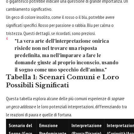
o gigantesco potrebbe indicare una questione di grande importanza. Un
cambiamento significativo.
Un geco di colore insolito, come il rosso o il blu, potrebbe avere
significati specifici. Rosso per passione o rabbia. Blu per calma o
tristezza. Questi dettagli, se ricordati, sono preziosi.
"La vera arte dell'interpretazione onirica
risiede non nel trovare una risposta
predefinita, ma nell'imparare a fare le
domande giuste al proprio inconscio, usando
il sogno come uno specchio dell'anima."
Tabella 1: Scenari Comuni e Loro
Possibili Significati
Questa tabella esplora alcune delle più comuni esperienze di
sognare
un geco addosso
e le loro potenziali interpretazioni, differenziando tra
le reazioni di paura e quelle di fortuna.
Scenario del
Emozione
Interpretazione
Interpretazio
Sogno (Geco
Predominante
(Paura/Disagio)
(Curiosità/Acc