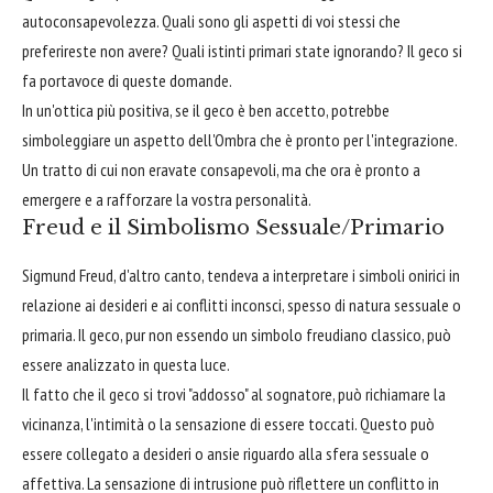
autoconsapevolezza. Quali sono gli aspetti di voi stessi che
preferireste non avere? Quali istinti primari state ignorando? Il geco si
fa portavoce di queste domande.
In un'ottica più positiva, se il geco è ben accetto, potrebbe
simboleggiare un aspetto dell'Ombra che è pronto per l'integrazione.
Un tratto di cui non eravate consapevoli, ma che ora è pronto a
emergere e a rafforzare la vostra personalità.
Freud e il Simbolismo Sessuale/Primario
Sigmund Freud, d'altro canto, tendeva a interpretare i simboli onirici in
relazione ai desideri e ai conflitti inconsci, spesso di natura sessuale o
primaria. Il geco, pur non essendo un simbolo freudiano classico, può
essere analizzato in questa luce.
Il fatto che il geco si trovi "addosso" al sognatore, può richiamare la
vicinanza, l'intimità o la sensazione di essere toccati. Questo può
essere collegato a desideri o ansie riguardo alla sfera sessuale o
affettiva. La sensazione di intrusione può riflettere un conflitto in