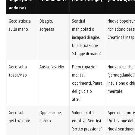
addosso)
Geco striscia
Disagio,
Sentirsi
Nuove opportun
sulla mano
sorpresa
manipolati o
richiedono dest
incapaci di agire.
Creatività inas
Una situazione
"sfugge di mano".
Geco sulla
Ansia, fastidio
Preoccupazioni
Nuove idee che
testa/viso
mentali
"germogliando".
opprimenti. Paura
intuizione o ch
del giudizio
mentale.
altrui.
Geco sul
Oppressione,
Vulnerabilità
Apertura emoti
petto/cuore
panico
emotiva. Sentirsi
Protezione del 
"sotto pressione"
Nuovi sentimenti